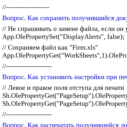
//-------------------
Вопрос. Как сохранить получившийся док
// Не спрашивать о замене файла, если он 
App.OlePropertySet("DisplayAlerts", false);
// Сохраняем файл как "Firm.xls"
App.OlePropertyGet("WorkSheets",1).OlePro
//--------------------
Вопрос. Как установить настройки при пе
// Левое и правое поля отступа для печати
Sh.OlePropertyGet("PageSetup").OleProperty
Sh.OlePropertyGet("PageSetup").OlePropert
//--------------------
Вопрос. Как распечатать получившийся д