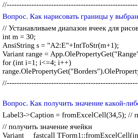
//-----------------------------------------------------
Вопрос. Как нарисовать границы у выбран
// Устанавливаем диапазон ячеек для рис
int m = 30;
AnsiString s = "A2:E"+IntToStr(m+1);
Variant range = App.OlePropertyGet("Range", 
for (int i=1; i<=4; i++)
range.OlePropertyGet("Borders").OleProperty
//-----------------------------------------------------
Вопрос. Как получить значение какой-либ
Label3->Caption = fromExcelCell(34,5); //
// получить значение ячейки
Variant __fastcall TForm1::fromExcelCell(i