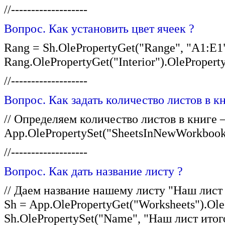
//-------------------
Вопрос. Как установить цвет ячеек ?
Rang = Sh.OlePropertyGet("Range", "A1:E1"
Rang.OlePropertyGet("Interior").OlePropert
//-------------------
Вопрос. Как задать количество листов в кн
// Определяем количество листов в книге 
App.OlePropertySet("SheetsInNewWorkbook"
//-------------------
Вопрос. Как дать название листу ?
// Даем название нашему листу "Наш лист
Sh = App.OlePropertyGet("Worksheets").OleP
Sh.OlePropertySet("Name", "Наш лист итог