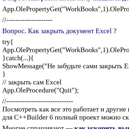
App.OlePropertyGet("WorkBooks",1).OleProc
//--------------------
Вопрос. Как закрыть документ Excel ?
try{
App.OlePropertyGet("WorkBooks",1).OlePro
}catch(...){
ShowMessage("Не забудьте сами закрыть Ex
}
// закрыть сам Excel
App.OleProcedure("Quit");
//-----------------------------
Посмотреть как все это работает и другие
для C++Builder 6 полный проект можно ск
Многие спрашивают —
как ускорить вы