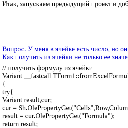
Итак, запускаем предыдущий проект и доб
Вопрос. У меня в ячейке есть число, но о
Как получить из ячейки не только ее знач
// получить формулу из ячейки
Variant __fastcall TForm1::fromExcelFormul
{
try{
Variant result,cur;
cur = Sh.OlePropertyGet("Cells",Row,Colum
result = cur.OlePropertyGet("Formula");
return result;