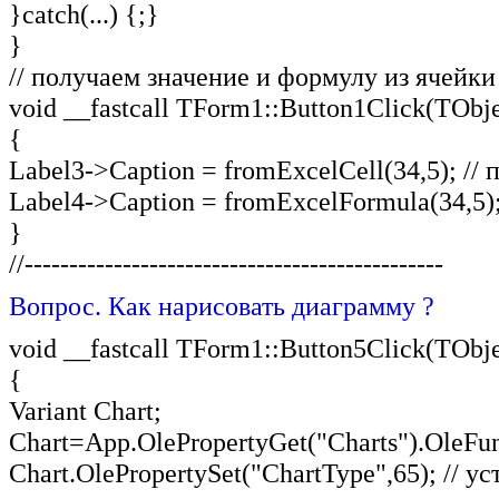
}catch(...) {;}
}
// получаем значение и формулу из ячейки
void __fastcall TForm1::Button1Click(TObje
{
Label3->Caption = fromExcelCell(34,5); //
Label4->Caption = fromExcelFormula(34,5)
}
//-----------------------------------------------
Вопрос. Как нарисовать диаграмму ?
void __fastcall TForm1::Button5Click(TObje
{
Variant Chart;
Chart=App.OlePropertyGet("Charts").OleFu
Chart.OlePropertySet("ChartType",65); // 