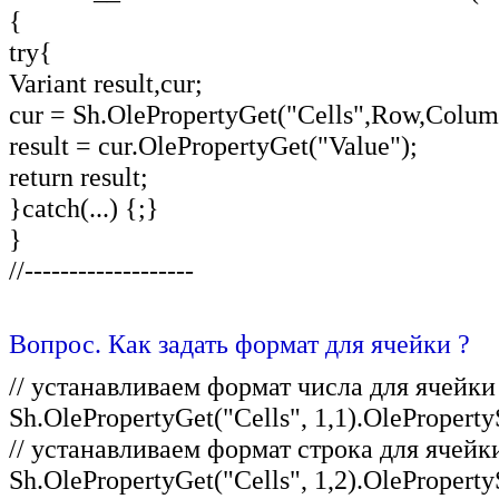
{
try{
Variant result,cur;
cur = Sh.OlePropertyGet("Cells",Row,Colum
result = cur.OlePropertyGet("Value");
return result;
}catch(...) {;}
}
//-------------------
Вопрос. Как задать формат для ячейки ?
// устанавливаем формат числа для ячейки
Sh.OlePropertyGet("Cells", 1,1).OlePropert
// устанавливаем формат строка для ячейки
Sh.OlePropertyGet("Cells", 1,2).OleProper