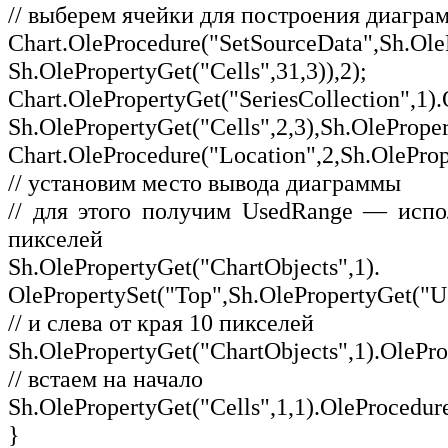
// выберем ячейки для построения диаграм
Chart.OleProcedure("SetSourceData",Sh.OleP
Sh.OlePropertyGet("Cells",31,3)),2);
Chart.OlePropertyGet("SeriesCollection",1)
Sh.OlePropertyGet("Cells",2,3),Sh.OleProper
Chart.OleProcedure("Location",2,Sh.OlePro
// установим место вывода диаграммы
// для этого получим UsedRange — испо
пикселей
Sh.OlePropertyGet("ChartObjects",1).
OlePropertySet("Top",Sh.OlePropertyGet("U
// и слева от края 10 пикселей
Sh.OlePropertyGet("ChartObjects",1).OleProp
// встаем на начало
Sh.OlePropertyGet("Cells",1,1).OleProcedure
}