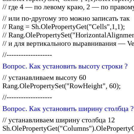
// где 4 — по левому краю, 2 — по правом
// или по-другому это можно записать так
// Rang = Sh.OlePropertyGet("Cells",1,1);
// Rang.OlePropertySet("HorizontalAlignmen
// и для вертикального выравнивания — Ve
//-------------------
Вопрос. Как установить высоту строки ?
// устанавливаем высоту 60
Rang.OlePropertySet("RowHeight", 60);
//-------------------
Вопрос. Как установить ширину столбца ?
// устанавливаем ширину столбца 12
Sh.OlePropertyGet("Columns").OlePropertyG