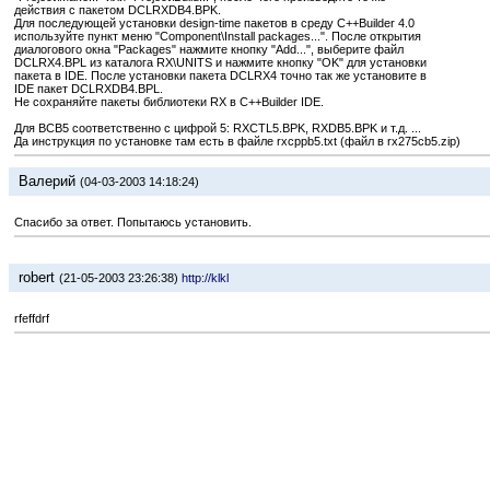
действия с пакетом DCLRXDB4.BPK.
Для последующей установки design-time пакетов в среду C++Builder 4.0
используйте пункт меню "Component\Install packages...". После открытия
диалогового окна "Packages" нажмите кнопку "Add...", выберите файл
DCLRX4.BPL из каталога RX\UNITS и нажмите кнопку "OK" для установки
пакета в IDE. После установки пакета DCLRX4 точно так же установите в
IDE пакет DCLRXDB4.BPL.
Не сохраняйте пакеты библиотеки RX в C++Builder IDE.
Для BCB5 соответственно с цифрой 5: RXCTL5.BPK, RXDB5.BPK и т.д. ...
Да инструкция по установке там есть в файле rxcppb5.txt (файл в rx275cb5.zip)
Валерий
(04-03-2003 14:18:24)
Спасибо за ответ. Попытаюсь установить.
robert
(21-05-2003 23:26:38)
http://klkl
rfeffdrf