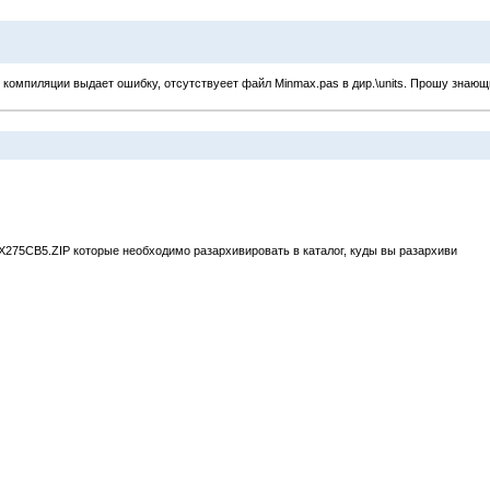
 компиляции выдает ошибку, отсутствуеет файл Minmax.pas в дир.\units. Прошу знающ
X275CB5.ZIP которые необходимо разархивировать в каталог, куды вы разархиви