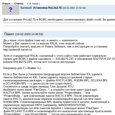
Форум — Ответы
(
К темам
)
?
Валерий:
Установка RxLib2.75
(18-02-2003 13:52:04)
Для установки RxLib2.75 в BCB5, необходимо скомпилировать файл rxctl5. Во время
--------------------------------------------------------------------------------
Павел
(19-02-2003 14:46:53)
Да у меня этого файла тоже нет, и ничего — компилится.
Может у Вас какая-то не та версия RXLib, этих версий сейчас ...
Попробуйте скачать версию от Polaris Software, там и инструкция по установке
http://polesoft.narod.ru/
Хотя и стандартный RXLib, скачанный с этого сайта тоже работает нормально
(нужно для BCB5 3 файла скачивать — RXLIB275.ZIP, и обновления RX275FIX.ZIP, R
ровали RXLIB275.ZIP), потом все согласно инструкции
Например для C++Builder 4.x.
Если у Вас была установлена предыдущая версия библиотеки RX, удалите
пакеты библиотеки из IDE. Также удалите перед установкой старые
скомпилированные packages — файлы RXCTL4.BPL, RXDB4.BPL, DCLRX4.BPL
и DCLRXDB4.BPL — с диска (если они существуют).
Отключите в среде опцию линкера "Use dynamic RTL".
Выберите пункт меню "File/Open...", и откройте run-time пакет (package)
RXCTL4.BPK. Затем используйте пункт меню "Project\Make..." или
"Project\Build..." для компиляции пакета RXCTL4.BPK. После компиляции
пакета RXCTL аналогичным образом скомпилируйте другой run-time пакет
RXDB4.BPK. Скомпилированные BPL-файлы поместите в каталог, включенный в
переменную окружения PATH (например, WINDOWS\SYSTEM).
После компиляции run-time пакетов окройте с помощью меню "File/Open..."
файл DCLRXCTL4.BPK и скомпилируйте его аналогично при помощи пункта меню
"Project\Make..." или "Project\Build...", после чего произведите те же