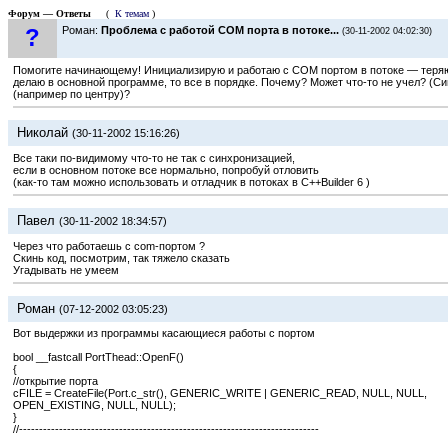
Форум — Ответы
(
К темам
)
?
Роман:
Проблема с работой COM порта в потоке...
(30-11-2002 04:02:30)
Помогите начинающему! Инициализирую и работаю с COM портом в потоке — теряютс
делаю в основной программе, то все в порядке. Почему? Может что-то не учел? (С
(например по центру)?
Николай
(30-11-2002 15:16:26)
Все таки по-видимому что-то не так с синхронизацией,
если в основном потоке все нормально, попробуй отловить
(как-то там можно использовать и отладчик в потоках в C++Builder 6 )
Павел
(30-11-2002 18:34:57)
Через что работаешь с com-портом ?
Скинь код, посмотрим, так тяжело сказать
Угадывать не умеем
Роман
(07-12-2002 03:05:23)
Вот выдержки из программы касающиеся работы с портом
bool __fastcall PortThead::OpenF()
{
//открытие порта
cFILE = CreateFile(Port.c_str(), GENERIC_WRITE | GENERIC_READ, NULL, NULL,
OPEN_EXISTING, NULL, NULL);
}
//---------------------------------------------------------------------------