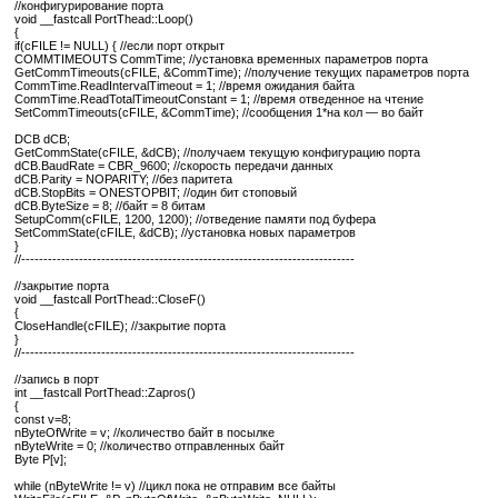
//конфигурирование порта
void __fastcall PortThead::Loop()
{
if(cFILE != NULL) { //если порт открыт
COMMTIMEOUTS CommTime; //установка временных параметров порта
GetCommTimeouts(cFILE, &CommTime); //получение текущих параметров порта
CommTime.ReadIntervalTimeout = 1; //время ожидания байта
CommTime.ReadTotalTimeoutConstant = 1; //время отведенное на чтение
SetCommTimeouts(cFILE, &CommTime); //сообщения 1*на кол — во байт
DCB dCB;
GetCommState(cFILE, &dCB); //получаем текущую конфигурацию порта
dCB.BaudRate = CBR_9600; //скорость передачи данных
dCB.Parity = NOPARITY; //без паритета
dCB.StopBits = ONESTOPBIT; //один бит стоповый
dCB.ByteSize = 8; //байт = 8 битам
SetupComm(cFILE, 1200, 1200); //отведение памяти под буфера
SetCommState(cFILE, &dCB); //установка новых параметров
}
//---------------------------------------------------------------------------
//закрытие порта
void __fastcall PortThead::CloseF()
{
CloseHandle(cFILE); //закрытие порта
}
//---------------------------------------------------------------------------
//запись в порт
int __fastcall PortThead::Zapros()
{
const v=8;
nByteOfWrite = v; //количество байт в посылке
nByteWrite = 0; //количество отправленных байт
Byte P[v];
while (nByteWrite != v) //цикл пока не отправим все байты