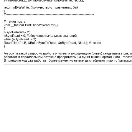
WriteFile(cFILE, &P, nByteOfWrite, &nByteWrite, NULL);
return nByteWrite; //количество отправленных байт
}
//---------------------------------------------------------------------------
//чтения порта
void __fastcall PortThead::ReadPort()
{
nByteFoRead = 2;
nByteRead = 0; //обнуление начальных значений
while (nByteRead != 2)
ReadFile(cFILE, &Buf, nByteFoRead, &nByteRead, NULL); //чтение
}
Алгоритм такой запрос устройству->ответ и информацию (ответ) скидываем в цикли
работает в параллельном потоке с преоритетом на пункт выше нормального. Работа
В принципе код уже работает более менее, но не всегда стабильно и как то "рывк