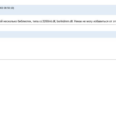
003 08:50:19)
несколько библиотек, типа cc3260mt.dll, borlndmm.dll. Никак не могу избавиться от эт