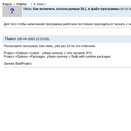
Форум — Ответы
(
К темам
)
?
Nikita:
Как включить используемые DLL в файл программы
(05-04-2
Для того чтобы написанная программа работала постоянно приходиться таскать с ней 
Павел
(05-04-2003 12:13:03)
Посмотрите несколько тем ниже, уже раз 10 на это отвечали.
Project->Options->Linker : убери галочку с Use dynamic RTL
Project->Options->Packages: убери галочку с Build with runtime packages
Заново BuidProject