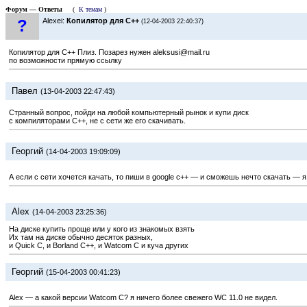
Форум — Ответы
(
К темам
)
?
Alexei:
Копилятор для С++
(12-04-2003 22:40:37)
Копилятор для С++ Плиз. Позарез нужен aleksusi@mail.ru
по возможности прямую ссылку
Павел
(13-04-2003 22:47:43)
Странный вопрос, пойди на любой компьютерный рынок и купи диск
с компиляторами С++, не с сети же его скачивать.
Георгий
(14-04-2003 19:09:09)
А если с сети хочется качать, то пиши в google c++ — и сможешь нечто скачать — я 
Alex
(14-04-2003 23:25:36)
На диске купить проще или у кого из знакомых взять
Их там на диске обычно десяток разных,
и Quick C, и Borland C++, и Watcom C и куча других
Георгий
(15-04-2003 00:41:23)
Alex — а какой версии Watcom C? я ничего более свежего WC 11.0 не видел.