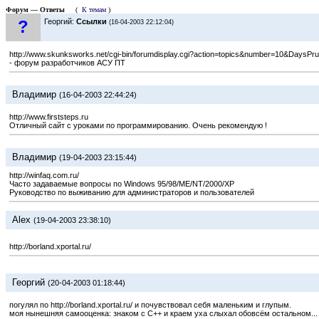
Форум — Ответы
(
К темам
)
?
Георгий:
Ссылки
(16-04-2003 22:12:04)
http://www.skunksworks.net/cgi-bin/forumdisplay.cgi?action=topics&number=10&DaysP
- форум разработчиков АСУ ПТ
Владимир
(16-04-2003 22:44:24)
http://www.firststeps.ru
Отличный сайт с уроками по программированию. Очень рекомендую !
Владимир
(19-04-2003 23:15:44)
http://winfaq.com.ru/
Часто задаваемые вопросы по Windows 95/98/ME/NT/2000/XP
Руководство по выживанию для администраторов и пользователей
Alex
(19-04-2003 23:38:10)
http://borland.xportal.ru/
Георгий
(20-04-2003 01:18:44)
погулял по http://borland.xportal.ru/ и почувствовал себя маленьким и глупым.
моя нынешняя самооценка: знаком с C++ и краем уха слыхал обовсём остальном...