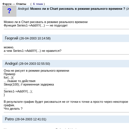
Форум — Ответы
(
К темам
)
?
Andrgol:
Можно ли в Chart рисовать в режиме реального времени ?
(2
Можно ли в Chart рисовать в режиме реального времени
Функция Series1->AddXY(...) — не подходит
Георгий
(26-04-2003 10:14:58)
можно.
а чем Series1->AddXY(...) не нравится?
Andrgol
(28-04-2003 02:55:50)
Она не рисует в режиме реального времени
Пример
for(...){
... //какие то действия
Sleep(100); // временная задержка
....
Series1->AddXY(...);
}
В результате график будет рисоваться не от точки к точке а просто через некоторое
график.
Что делать ?
Petro
(28-04-2003 12:41:01)