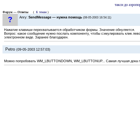
такси до аэропо
Форум — Ответы
(
К темам
)
?
Anry:
SendMessage — нужна помощь
(08-05-2003 16:54:11)
Нажатие клавиши перехватывается обработчиком формы. Значение обнуляется.
Вопрос: какое сообщение нужно послать компоненту, чтобы сэмулировать клик левой
электронном виде. Заранее благодарен.
Petro
(09-05-2003 12:57:03)
Можно попробовать WM_LBUTTONDOWN, WM_LBUTTONUP... Самая лучшая дока по