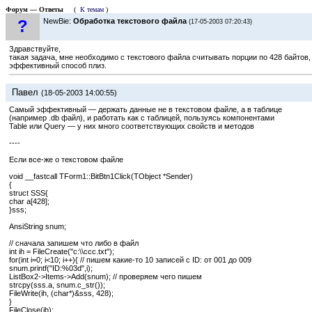
Форум — Ответы
(
К темам
)
?
NewBie:
Обработка текстового файла
(17-05-2003 07:20:43)
Здравствуйте,
такая задача, мне необходимо с текстового файла считывать порции по 428 байтов, 
эффективный способ плиз.
Павел
(18-05-2003 14:00:55)
Самый эффективный — держать данные не в текстовом файле, а в таблице
(например .db файл), и работать как с таблицей, пользуясь компонентами
Table или Query — у них много соответствующих свойств и методов
----
Если все-же о текстовом файле
void __fastcall TForm1::BitBtn1Click(TObject *Sender)
{
struct SSS{
char a[428];
}sss;
AnsiString snum;
// сначала запишем что либо в файл
int ih = FileCreate("c:\\ccc.txt");
for(int i=0; i<10; i++){ // пишем какие-то 10 записей с ID: от 001 до 009
snum.printf("ID:%03d",i);
ListBox2->Items->Add(snum); // проверяем чего пишем
strcpy(sss.a, snum.c_str());
FileWrite(ih, (char*)&sss, 428);
}
FileClose(ih);