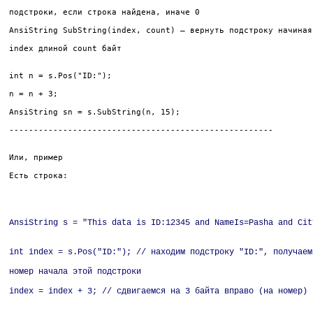
подстроки, если строка найдена, иначе 0
AnsiString SubString(index, count) — вернуть подстроку начиная
index длиной count байт
int n = s.Pos("ID:");
n = n + 3;
AnsiString sn = s.SubString(n, 15);
------------------------------------------------------
Или, пример
Есть строка:
AnsiString s = "This data is ID:12345 and NameIs=Pasha and Cit
int index = s.Pos("ID:"); // находим подстроку "ID:", получаем
номер начала этой подстроки
index = index + 3; // сдвигаемся на 3 байта вправо (на номер)