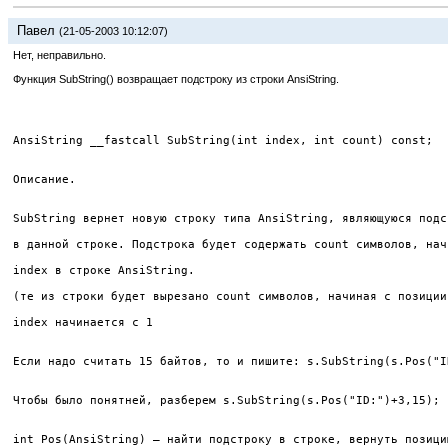
Павел
(21-05-2003 10:12:07)
Нет, неправильно.
Функция SubString() возвращает подстроку из строки AnsiString.
AnsiString __fastcall SubString(int index, int count) const;
Описание.
SubString вернет новую строку типа AnsiString, являющуюся подс
в данной строке. Подстрока будет содержать count символов, нач
index в строке AnsiString.
(те из строки будет вырезано count символов, начиная с позиции
index начинается с 1
Если надо считать 15 байтов, то и пишите: s.SubString(s.Pos("I
Чтобы было понятней, разберем s.SubString(s.Pos("ID:")+3,15); 
int Pos(AnsiString) — найти подстроку в строке, вернуть позици