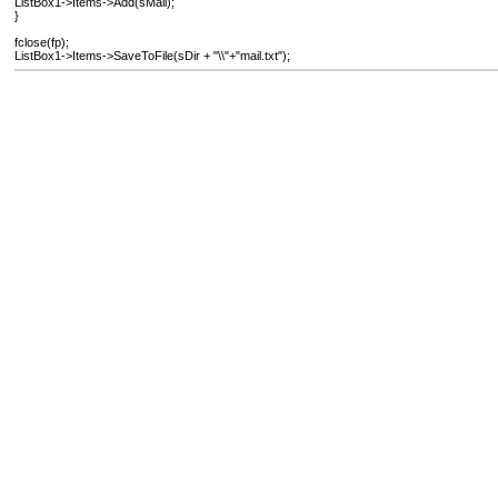
ListBox1->Items->Add(sMail);
}
fclose(fp);
ListBox1->Items->SaveToFile(sDir + "\\"+"mail.txt");