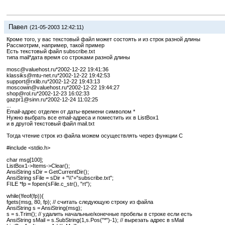
Павел
(21-05-2003 12:42:11)
Кроме того, у вас текстовый файл может состоять и из строк разной длины
Рассмотрим, например, такой пример
Есть текстовый файл subscribe.txt
типа mail*дата время со строками разной длины
mosc@valuehost.ru*2002-12-22 19:41:36
klassiks@mtu-net.ru*2002-12-22 19:42:53
support@rxlib.ru*2002-12-22 19:43:13
moscowin@valuehost.ru*2002-12-22 19:44:27
shop@rol.ru*2002-12-23 16:02:33
gazpr1@sinn.ru*2002-12-24 11:02:25
...
Email-адрес отделен от даты-времени символом *
Нужно выбрать все email-адреса и поместить их в ListBox1
и в другой текстовый файл mail.txt
Тогда чтение строк из файла можем осуществлять через функции C
#include <stdio.h>
char msg[100];
ListBox1->Items->Clear();
AnsiString sDir = GetCurrentDir();
AnsiString sFile = sDir + "\\"+"subscribe.txt";
FILE *fp = fopen(sFile.c_str(), "rt");
while(!feof(fp)){
fgets(msg, 80, fp); // считать следующую строку из файла
AnsiString s = AnsiString(msg);
s = s.Trim(); // удалить начальные/конечные пробелы в строке если есть
AnsiString sMail = s.SubString(1,s.Pos("*")-1); // вырезать адрес в sMail