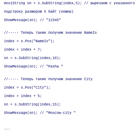
AnsiString sn = s.SubString(index,5); // вырезаем с указанного
подстроку размером 5 байт (номер)
ShowMessage(sn); // "12345"
//----- Теперь также получим значение NameIs
index = s.Pos("NameIs");
index = index + 7;
sn = s.SubString(index,10);
ShowMessage(sn); // "Pasha "
//----- Теперь также получим значение City
index = s.Pos("City");
index = index + 5;
sn = s.SubString(index,15);
ShowMessage(sn); // "Moscow-city "
---