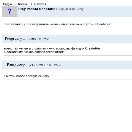
Форум — Ответы
(
К темам
)
?
Serg:
Работа с портами
(19-05-2003 10:17:27)
Как работать с последовательными и паралельным портом в Buildere?
Георгий
(19-05-2003 11:32:20)
точно так же как и с файлами — с помошью функции CreateFile
К сожалению "каков вопрос таков ответ"
_Владимир_
(21-05-2003 16:51:53)
Смотри более свежую ссылку