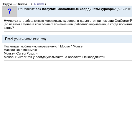
Форум — Ответы
(
К темам
)
?
Dr.Phoenix:
Как получить абсолютные координаты курсора?
(27-12-2002 
Нужно узнать абсолютные координаты курсора. я делал ето при помощи GetCursor
,во всяком случае в консольных приложениях работало нормально, а когда попытался
взять?
Fred
(27-12-2002 19:26:29)
Посмотри глобальную переменную TMouse * Mouse.
Насколько я понимаю
Mouse->CursorPos.x и
Mouse->CursorPos.y всегда указывают на абсолютные координаты.