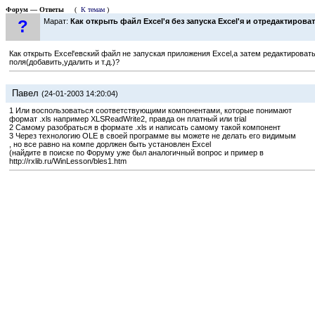
Форум — Ответы
(
К темам
)
?
Марат:
Как открыть файл Excel'я без запуска Excel'я и отредактирова
Как открыть Excel'евский файл не запуская приложения Excel,а затем редактироват
поля(добавить,удалить и т.д.)?
Павел
(24-01-2003 14:20:04)
1 Или воспользоваться соответствующими компонентами, которые понимают
формат .xls например XLSReadWrite2, правда он платный или trial
2 Самому разобраться в формате .xls и написать самому такой компонент
3 Через технологию OLE в своей программе вы можете не делать его видимым
, но все равно на компе дорлжен быть установлен Excel
(найдите в поиске по Форуму уже был аналогичный вопрос и пример в
http://rxlib.ru/WinLesson/bles1.htm