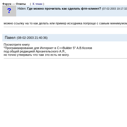
Форум — Ответы
(
К темам
)
?
Hiden:
Где можно прочитать как сделать фтп-клиент?
(07-02-2003 19:17:32
можно ссылку на то как делать или пример исходника попроще с самым минимумом
Павел
(08-02-2003 21:40:36)
Посмотрите книгу
"Программирование для Интернет в C++Builder 5" А.В.Козлов
под общей редакцией Архангельского А.Я.,
но точно утвержать что там это есть не могу.