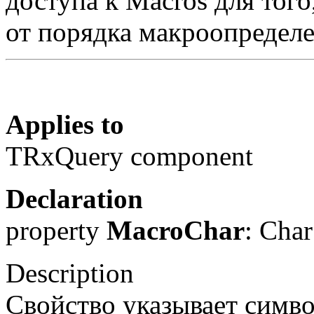
доступа к Macros для тог
от порядка макроопределе
Applies to
TRxQuery component
Declaration
property
MacroChar
: Char
Description
Свойство указывает симво