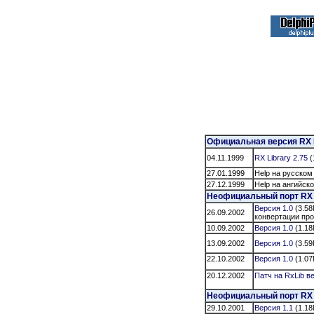
Официальная версия RX 
04.11.1999
RX Library 2.75
(
27.01.1999
Help на русском
27.12.1999
Help на ангийск
Неофициальный порт RX Li
Версия 1.0
(3.58
26.09.2002
конвертации про
10.09.2002
Версия 1.0
(1.18
13.09.2002
Версия 1.0
(3.59
22.10.2002
Версия 1.0
(1.07
20.12.2002
Патч на RxLib
ве
Неофициальный порт RX Li
29.10.2001
Версия 1.1
(1.18