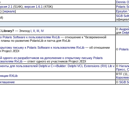
)
Dennis O
рсия 2.1
(514K),
версия 1.6.1
(470K)
Polaris S
) [
зеркало
]
Epsylon 
SGB Sof
M)
официал
©
Андре
 Library?
— Эпизод
I
,
II
,
III
,
IV
для
Delp
 Polaris Software к пользователям RxLib
— отношение к "безвременной
 планы по развитию PolarisLib и патча для RxLib
крытому письму к Polaris Software к пользователям RxLib
— об отношении
©
Polari
и Project JEDI
й одного из разработчиков на дополнение к открытому письму Polaris
зователям RxLib
— ответ одного из участников Project JEDI
нты для пользователей Delphi и С++Builder: Delphi VCL Extensions (RX) Lib v
©
Натал
Пресс
,
C
RTF (11
нкции RXLib
Королев
оглашение
©
SGB S