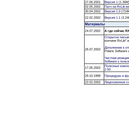
27.06.2001
Версия 1
(1.36M
02.05.2002
Патч на RxLib
ве
30.04.2002
Версия 1.0
(714K
22.02.2002
Версия 1.1
(3.24
Материалы
24.07.2002
A где сейчас RX
Открытое письмо
кончине RxLib" и
Дополнение к от
26.07.2002
Polaris Software 
Частная реакцие
Software к поль
Полезные компоне
17.05.2002
2.50
29.10.1999
Процедуры и фу
22.02.2002
Лицензионное с