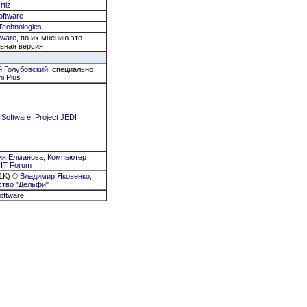
rtiz
oftware
Technologies
tware
, по их мнению это
ьная версия
й Голубовский
, специально
hi Plus
s Software
,
Project JEDI
ия Елманова
,
Компьютер
IT Forum
,1K) ©
Владимир Яковенко
,
ство "Дельфи"
oftware