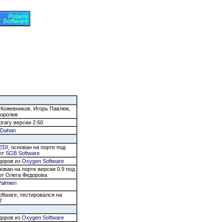
 Кожевников, Игорь Павлюк,
Королев
brary версии 2.60
r Dahan
JEDI
, основан на порте под
 от
SGB Software
доров из
Oxygen Software
нован на порте версии 0.9 под
 от Олега Федорова
almieri
Software, тестировался на
7
доров из
Oxygen Software