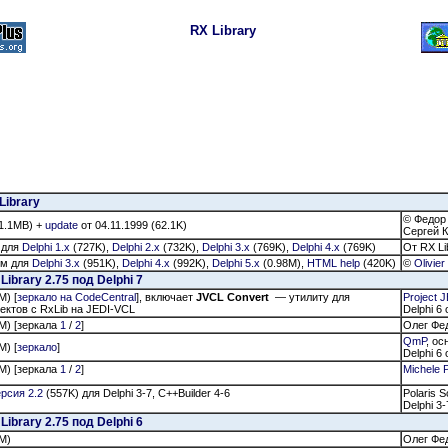
RX Library
Library
© Федор
1.1MB) +
update
от 04.11.1999 (62.1K)
Сергей 
 для
Delphi 1.x
(727K),
Delphi 2.x
(732K),
Delphi 3.x
(769K),
Delphi 4.x
(769K)
От RX Li
ом для
Delphi 3.x
(951K),
Delphi 4.x
(992K),
Delphi 5.x
(0.98M),
HTML help
(420K)
©
Olivie
brary 2.75 под Delphi 7
M) [
зеркало на CodeCentral
], включает
JVCL Convert
— утилиту для
Project 
ектов с RxLib на JEDI-VCL
Delphi 6
M) [зеркала
1
/
2
]
Олег Фе
QmР
, ос
M) [
зеркало
]
Delphi 6
M) [зеркала
1
/
2
]
Michele P
рсия 2.2
(557K) для Delphi 3-7, C++Builder 4-6
Polaris 
Delphi 3-
brary 2.75 под Delphi 6
M)
Олег Фе