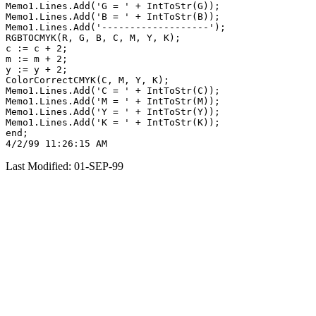
Memo1.Lines.Add('G = ' + IntToStr(G));

Memo1.Lines.Add('B = ' + IntToStr(B));

Memo1.Lines.Add('-------------------');

RGBTOCMYK(R, G, B, C, M, Y, K);

c := c + 2;

m := m + 2;

y := y + 2;

ColorCorrectCMYK(C, M, Y, K);

Memo1.Lines.Add('C = ' + IntToStr(C));

Memo1.Lines.Add('M = ' + IntToStr(M));

Memo1.Lines.Add('Y = ' + IntToStr(Y));

Memo1.Lines.Add('K = ' + IntToStr(K));

end;

Last Modified: 01-SEP-99