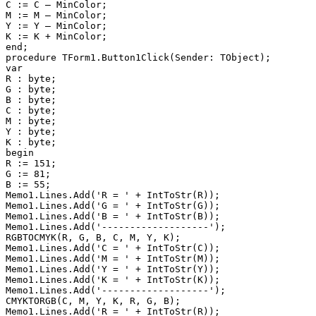
C := C — MinColor;

M := M — MinColor;

Y := Y — MinColor;

K := K + MinColor;

end;

procedure TForm1.Button1Click(Sender: TObject);

var

R : byte;

G : byte;

B : byte;

C : byte;

M : byte;

Y : byte;

K : byte;

begin

R := 151;

G := 81;

B := 55;

Memo1.Lines.Add('R = ' + IntToStr(R));

Memo1.Lines.Add('G = ' + IntToStr(G));

Memo1.Lines.Add('B = ' + IntToStr(B));

Memo1.Lines.Add('-------------------');

RGBTOCMYK(R, G, B, C, M, Y, K);

Memo1.Lines.Add('C = ' + IntToStr(C));

Memo1.Lines.Add('M = ' + IntToStr(M));

Memo1.Lines.Add('Y = ' + IntToStr(Y));

Memo1.Lines.Add('K = ' + IntToStr(K));

Memo1.Lines.Add('-------------------');

CMYKTORGB(C, M, Y, K, R, G, B);

Memo1.Lines.Add('R = ' + IntToStr(R));
