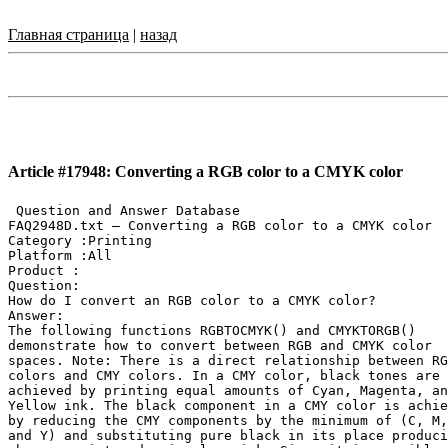
Главная страница
|
назад
Article #17948: Converting a RGB color to a CMYK color
 Question and Answer Database

FAQ2948D.txt — Converting a RGB color to a CMYK color

Category :Printing

Platform :All

Product :

Question:

How do I convert an RGB color to a CMYK color?

Answer:

The following functions RGBTOCMYK() and CMYKTORGB()

demonstrate how to convert between RGB and CMYK color

spaces. Note: There is a direct relationship between RG
colors and CMY colors. In a CMY color, black tones are

achieved by printing equal amounts of Cyan, Magenta, an
Yellow ink. The black component in a CMY color is achie
by reducing the CMY components by the minimum of (C, M,

and Y) and substituting pure black in its place produci