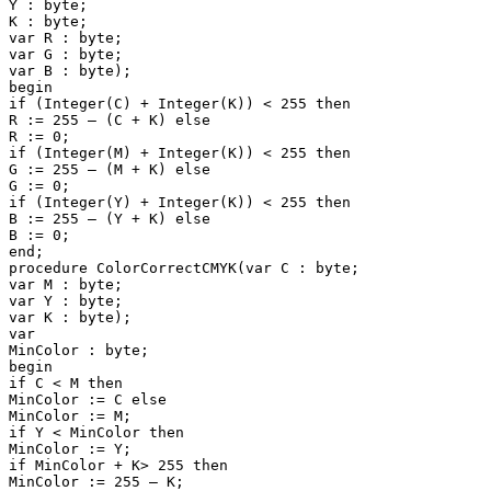
Y : byte;

K : byte;

var R : byte;

var G : byte;

var B : byte);

begin

if (Integer(C) + Integer(K)) < 255 then

R := 255 — (C + K) else

R := 0;

if (Integer(M) + Integer(K)) < 255 then

G := 255 — (M + K) else

G := 0;

if (Integer(Y) + Integer(K)) < 255 then

B := 255 — (Y + K) else

B := 0;

end;

procedure ColorCorrectCMYK(var C : byte;

var M : byte;

var Y : byte;

var K : byte);

var

MinColor : byte;

begin

if C < M then

MinColor := C else

MinColor := M;

if Y < MinColor then

MinColor := Y;

if MinColor + K> 255 then

MinColor := 255 — K;
