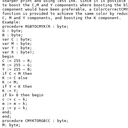
sharper print and using less ink. Since it is possible 
to boost the C,M and Y components where boosting the bl
component would have been preferable, a ColorCorrectCMY
function is provided to achieve the same color by reduc
C, M and Y components, and boosting the K component.

Example:

procedure RGBTOCMYK(R : byte;

G : byte;

B : byte;

var C : byte;

var M : byte;

var Y : byte;

var K : byte);

begin

C := 255 — R;

M := 255 — G;

Y := 255 — B;

if C < M then

K := C else

K := M;

if Y < K then

K := Y;

if k> 0 then begin

c := c — k;

m := m — k;

y := y — k;

end;

end;

procedure CMYKTORGB(C : byte;

M: byte;
