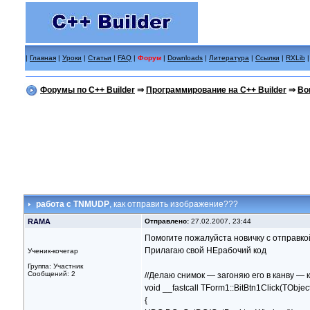
|
Главная
|
Уроки
|
Статьи
|
FAQ
|
Форум
|
Downloads
|
Литература
|
Ссылки
|
RXLib
Форумы по C++ Builder
⇒
Программирование на C++ Builder
⇒
Во
работа с TNMUDP
, как отправить изображение???
RAMA
Отправлено:
27.02.2007, 23:44
Помогите пожалуйста новичку с отправко
Прилагаю свой НЕрабочий код
Ученик-кочегар
Группа: Участник
Сообщений: 2
//Делаю снимок — загоняю его в канву — 
void __fastcall TForm1::BitBtn1Click(TObjec
{