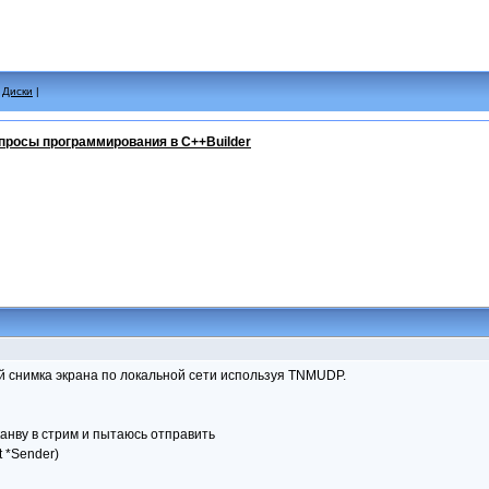
|
Диски
|
просы программирования в C++Builder
й снимка экрана по локальной сети используя TNMUDP.
канву в стрим и пытаюсь отправить
t *Sender)