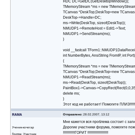
HDC DC=GetDC(GetDesktopWindow());
TMemoryStream *ms = new TMemoryStream
TCanvas *DeskTop;DeskTop=new TCanvas(
DeskTop->Handle=DC;
ms->Write(DeskTop, sizeof(DeskTop));
NMUDP1->RemoteHost = Edit1->Text;
NMUDP1->SendStream(ms);
}
void __fastcall TForm1::NMUDP1DataRece
int NumberBytes, AnsiString FromIP, int Port)
{
TMemoryStream *ms = new TMemoryStream
TCanvas *DeskTop;DeskTop=new TCanvas(
NMUDP1->ReadStream(ms);
ms->Read(DeskTop, sizeof(DeskTop));
PaintBox1->Canvas->CopyRect(Rect(0,0,353
delete ms;
}
Этот код не работает! Помогите ПЛИЗ!!!!!!!!!!
RAMA
Отправлено:
28.02.2007, 13:12
Мне кажется вся проблема состоит с зап
Дорогие участники форума, помогите по
Ученик-кочегар
!!!!!!!!!!!!!ГОРИТ !!!!!!!!!!!!!!!!!!!!!!!
Группа: Участник