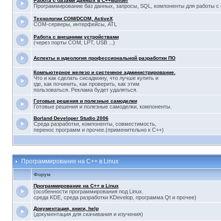
Работа с базами данных в C++Builder
Программирование баз данных, запросы, SQL, компоненты для работы с
Технологии COM/DCOM, ActiveX
COM-серверы, интерфейсы, ATL
Работа с внешними устройствами
(через порты COM, LPT, USB ...)
Аспекты и идеология профессиональной разработки ПО
Компьютерное железо и системное администрирование.
Что и как сделать сисадмину, что лучше купить и
где, как починить, как проверить, как этим
пользоваться. Реклама будет удаляться.
Готовые решения и полезные самоделки
Готовые решения и полезные самоделки, компоненты.
Borland Developer Studio 2006
Среда разработки, компоненты, совместимость,
перенос программ и прочее.(применительно к С++)
Программирование на С++ в Linux
Форум
Программирование на С++ в Linux
(особенности программирования под Linux.
среда KDE, среда разработки KDevelop, программа Qt и прочее)
Документация, книги, help
(документация для скачивания и изучения)