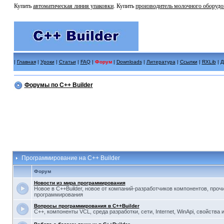
Купить
автоматическая линия упаковки
. Купить
производитель молочного оборудо
|
Главная
|
Уроки
|
Статьи
|
FAQ
|
Форум
|
Downloads
|
Литература
|
Ссылки
|
RXLib
|
Д
Форумы по C++ Builder
Программирование на C++ Builder
Форум
Новости из мира программирования
Новое в C++Builder, новое от компаний-разработчиков компонентов, проч
программирования
Вопросы программирования в C++Builder
С++, компоненты VCL, среда разработки, сети, Internet, WinApi, свойства 