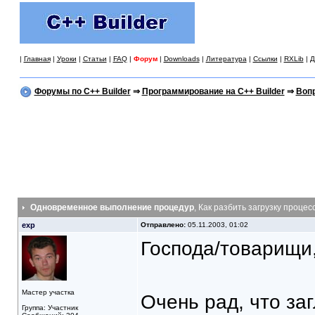
|
Главная
|
Уроки
|
Статьи
|
FAQ
|
Форум
|
Downloads
|
Литература
|
Ссылки
|
RXLib
|
Д
Форумы по C++ Builder
⇒
Программирование на C++ Builder
⇒
Вопр
Одновременное выполнение процедур
, Как разбить загрузку процес
exp
Отправлено:
05.11.2003, 01:02
Господа/товарищи
Мастер участка
Очень рад, что загл
Группа: Участник