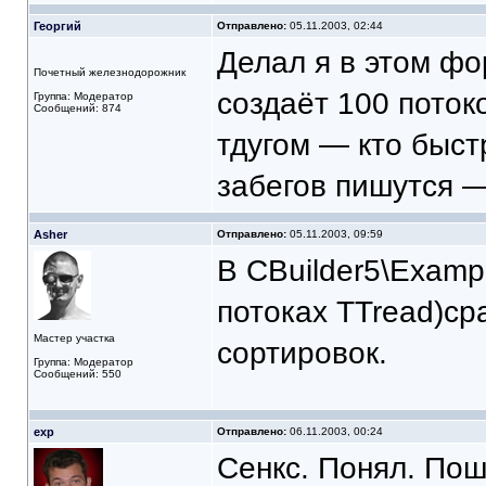
Георгий
Отправлено:
05.11.2003, 02:44
Делал я в этом фо
Почетный железнодорожник
создаёт 100 потоко
Группа: Модератор
Сообщений: 874
тдугом — кто быст
забегов пишутся —
Asher
Отправлено:
05.11.2003, 09:59
В CBuilder5\Examp
потоках TTread)ср
Мастер участка
сортировок.
Группа: Модератор
Сообщений: 550
exp
Отправлено:
06.11.2003, 00:24
Сенкс. Понял. Пош