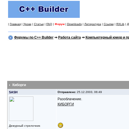
|
Главная
|
Уроки
|
Статьи
|
FAQ
|
Форум
|
Downloads
|
Литература
|
Ссылки
|
RXLib
|
Д
Форумы по C++ Builder
⇒
Работа сайта
⇒
Компьютерный юмор и п
Киборги
SASH
Отправлено:
25.12.2003, 06:49
Разоблачение.
КИБОРГИ
Дежурный стрелочник