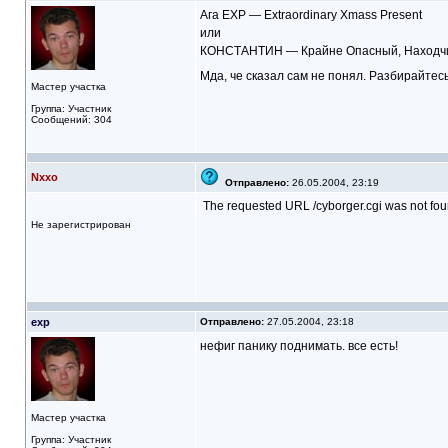
Ага EXP — Extraordinary Xmass Present
или
КОНСТАНТИН — Крайне Опасный, Находчив
Мда, че сказал сам не понял. Разбирайтес
Мастер участка
Группа: Участник
Сообщений: 304
Nxxo
Отправлено:
26.05.2004, 23:19
The requested URL /cyborger.cgi was not foun
Не зарегистрирован
exp
Отправлено:
27.05.2004, 23:18
нефиг панику поднимать. все есть!
Мастер участка
Группа: Участник