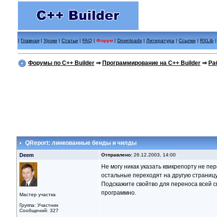
|
Главная
|
Уроки
|
Статьи
|
FAQ
|
Форум
|
Downloads
|
Литература
|
Ссылки
|
RXLib
Форумы по C++ Builder
⇒
Программирование на C++ Builder
⇒
Ра
QReport: линкованные бенды и чилды
Deem
Отправлено:
26.12.2003, 14:00
Не могу никак указать квикрепорту не пе
остальные переходят на другую страницу
Подскажите свойтво для переноса всей с
программно.
Мастер участка
Группа: Участник
Сообщений: 327