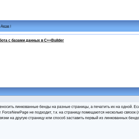
|
Диски
|
бота с базами данных в C++Builder
реносить линкованные бенды на разные страницы, а печатить их на одной. Если
. ForceNewPage не подходит, т.к. на страницу помещаются несколько связок (
вязки на другую страницу или способ заставить первый из линкованных бендо