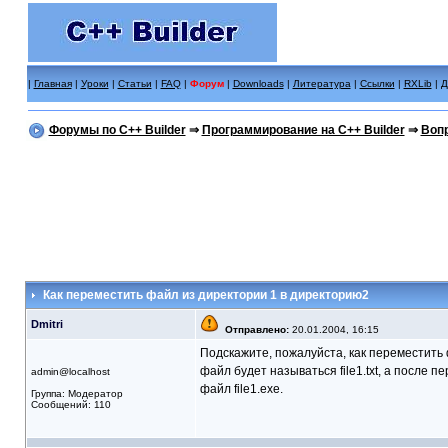
|
Главная
|
Уроки
|
Статьи
|
FAQ
|
Форум
|
Downloads
|
Литература
|
Ссылки
|
RXLib
|
Д
Форумы по C++ Builder
⇒
Программирование на C++ Builder
⇒
Вопр
Как переместить файл из директории 1 в директорию2
Dmitri
Отправлено:
20.01.2004, 16:15
Подскажите, пожалуйста, как переместить
файл будет называться file1.txt, а после 
admin@localhost
файл file1.exe.
Группа: Модератор
Сообщений: 110