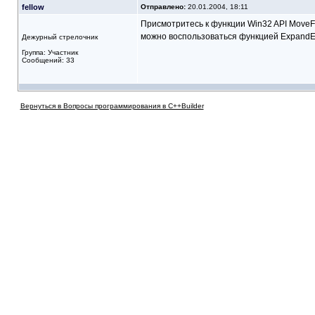
fellow
Отправлено:
20.01.2004, 18:11
Присмотритесь к функции Win32 API MoveFi
можно воспользоваться функцией ExpandEnv
Дежурный стрелочник
Группа: Участник
Сообщений: 33
Вернуться в Вопросы программирования в C++Builder