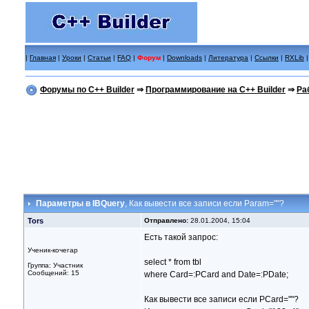
|
Главная
|
Уроки
|
Статьи
|
FAQ
|
Форум
|
Downloads
|
Литература
|
Ссылки
|
RXLib
Форумы по C++ Builder
⇒
Программирование на C++ Builder
⇒
Ра
Параметры в IBQuery
, Как вывести все записи если Param=""?
Tors
Отправлено:
28.01.2004, 15:04
Есть такой запрос:
Ученик-кочегар
select * from tbl
Группа: Участник
Сообщений: 15
where Card=:PCard and Date=:PDate;
Как вывести все записи если PCard=""?