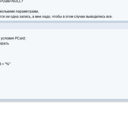
 а PDate=NULL?
сколькими параметрами,
тся ни одна запись, а мне надо, чтобы в этом случае выводились все.
 условия PCard:
бирать
d = "%"