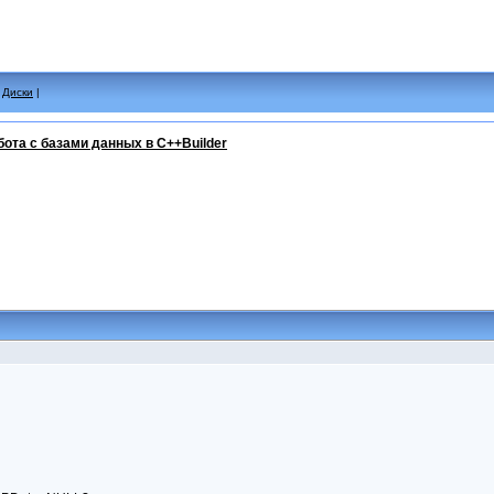
|
Диски
|
бота с базами данных в C++Builder