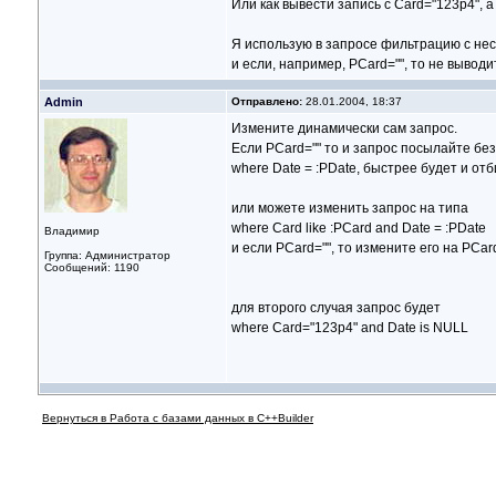
Или как вывести запись с Card="123p4",
Я использую в запросе фильтрацию с не
и если, например, PCard="", то не выводи
Admin
Отправлено:
28.01.2004, 18:37
Измените динамически сам запрос.
Если PCard="" то и запрос посылайте без
where Date = :PDate, быстрее будет и от
или можете изменить запрос на типа
where Card like :PCard and Date = :PDate
Владимир
и если PCard="", то измените его на PCar
Группа: Администратор
Сообщений: 1190
для второго случая запрос будет
where Card="123p4" and Date is NULL
Вернуться в Работа с базами данных в C++Builder