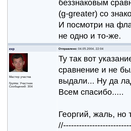
беззнаковым сравн
(g-greater) со знак
И посмотри на фла
не одно и то-же.
exp
Отправлено:
04.05.2004, 22:04
Ту так вот указани
сравнение и не бы
Мастер участка
выдали... Ну да л
Группа: Участник
Сообщений: 304
Всем спасибо.....
Георгий, жаль, но 
//-------------------------