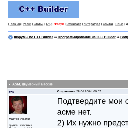
|
Главная
|
Уроки
|
Статьи
|
FAQ
|
Форум
|
Downloads
|
Литература
|
Ссылки
|
RXLib
|
Д
Форумы по C++ Builder
⇒
Программирование на C++ Builder
⇒
Вопр
ASM
, Двумерный массив
exp
Отправлено:
29.04.2004, 00:07
Подтвердите мои о
асме нет.
Мастер участка
2) Их нужно предс
Группа: Участник