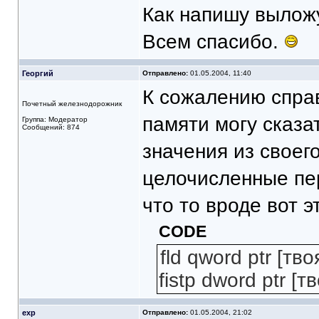
Как напишу выложу
Всем спасибо.
Георгий
Отправлено:
01.05.2004, 11:40
К сожалению справ
Почетный железнодорожник
памяти могу сказа
Группа: Модератор
Сообщений: 874
значения из своег
целочисленные пе
что то вроде вот э
CODE
fld qword ptr [т
fistp dword ptr [
exp
Отправлено:
01.05.2004, 21:02