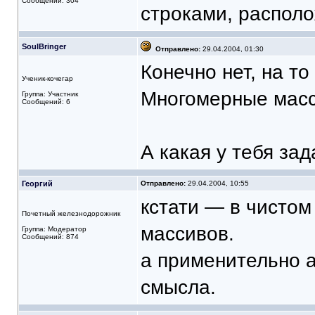
Сообщений: 304
строками, располо
SoulBringer
Отправлено:
29.04.2004, 01:30
Конечно нет, на т
Ученик-кочегар
Многомерные масс
Группа: Участник
Сообщений: 6
А какая у тебя за
Георгий
Отправлено:
29.04.2004, 10:55
кстати — в чистом
Почетный железнодорожник
массивов.
Группа: Модератор
Сообщений: 874
а применительно 
смысла.