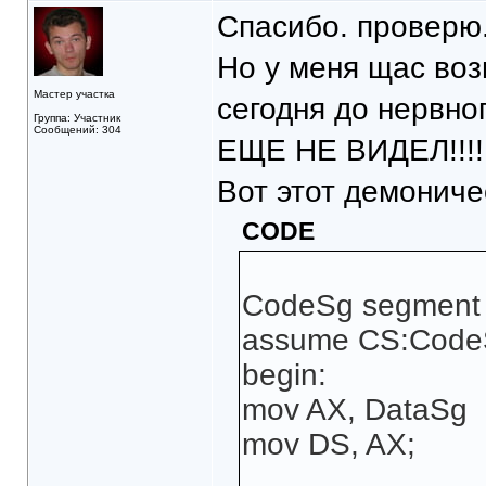
Спасибо. проверю
Но у меня щас воз
Мастер участка
сегодня до нервн
Группа: Участник
Сообщений: 304
ЕЩЕ НЕ ВИДЕЛ!!!!
Вот этот демоничес
CODE
CodeSg segment
assume CS:Code
begin:
mov AX, DataSg
mov DS, AX;