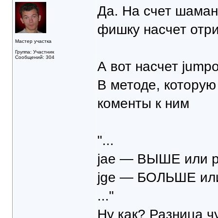
Да. На счет шаман
фишку насчет отр
Мастер участка
Группа: Участник
Сообщений: 304
А вот насчет jumpo'
В методе, котору
коменты к ним
"...
jae — ВЫШЕ или 
jge — БОЛЬШЕ ил
..."
Ну как? Разница ч