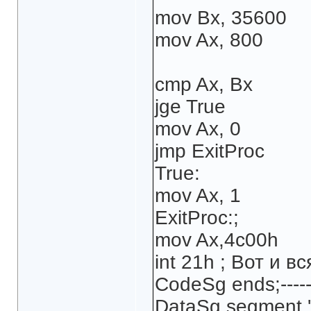
mov Bx, 35600
mov Ax, 800
cmp Ax, Bx
jge True
mov Ax, 0
jmp ExitProc
True:
mov Ax, 1
ExitProc:;
mov Ax,4c00h
int 21h ; Вот и вс
CodeSg ends;---------
DataSg segment 