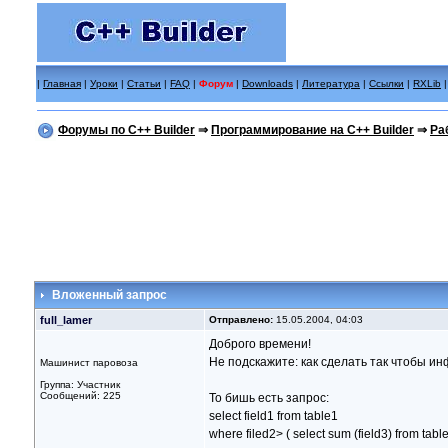
|
Главная
|
Уроки
|
Статьи
|
FAQ
|
Форум
|
Downloads
|
Литература
|
Ссылки
|
RXLib
Форумы по C++ Builder
⇒
Программирование на C++ Builder
⇒
Ра
Вложенный запрос
full_lamer
Отправлено:
15.05.2004, 04:03
Доброго времени!
Не подскажите: как сделать так чтобы и
Машинист паровоза
Группа: Участник
Сообщений: 225
То бишь есть запрос:
select field1 from table1
where filed2> ( select sum (field3) from table