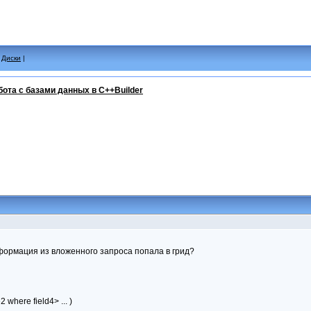
|
Диски
|
бота с базами данных в C++Builder
нформация из вложенного запроса попала в грид?
2 where field4> ... )