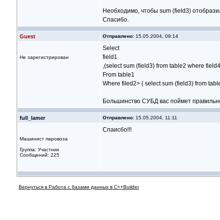
Необходимо, чтобы sum (field3) отобразил
Спасибо.
Guest
Отправлено:
15.05.2004, 09:14
Select
field1
Не зарегистрирован
,(select sum (field3) from table2 where field
From table1
Where filed2> ( select sum (field3) from table
Большинство СУБД вас поймет правильн
full_lamer
Отправлено:
15.05.2004, 11:11
Спаисбо!!!
Машинист паровоза
Группа: Участник
Сообщений: 225
Вернуться в Работа с базами данных в C++Builder