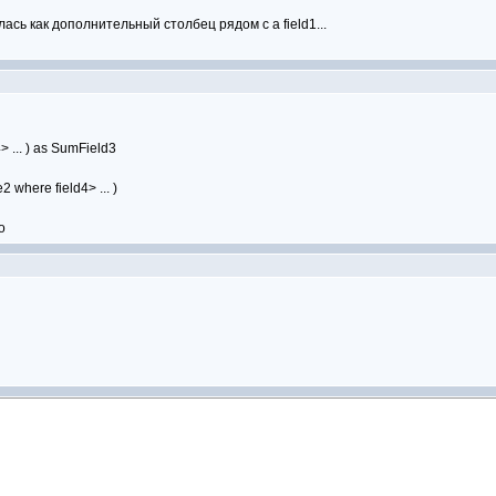
ась как дополнительный столбец рядом с а field1...
4> ... ) as SumField3
2 where field4> ... )
о