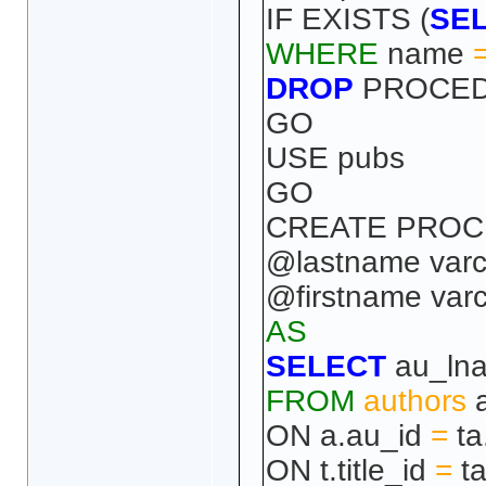
IF EXISTS (
SE
WHERE
name
DROP
PROCEDU
GO
USE pubs
GO
CREATE PROCE
@lastname varc
@firstname varc
AS
SELECT
au_lna
FROM
authors
a
ON a.au_id
=
ta
ON t.title_id
=
ta