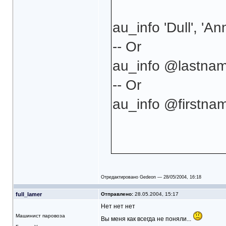
au_info 'Dull', 'An
-- Or
au_info @lastname
-- Or
au_info @firstnam
Отредактировано Gedeon — 28/05/2004, 16:18
full_lamer
Отправлено:
28.05.2004, 15:17
Нет нет нет
Машинист паровоза
Вы меня как всегда не поняли...