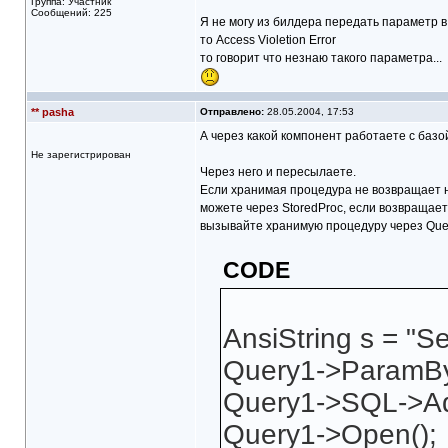
Группа: Участник
Сообщений: 225
Я не могу из билдера передать параметр в
то Access Violetion Error
то говорит что незнаю такого параметра...
** pasha
Отправлено:
28.05.2004, 17:53
А через какой компонент работаете с базо
Не зарегистрирован
Через него и пересылаете.
Если хранимая процедура не возвращает 
можете через StoredProc, если возвращает
вызывайте хранимую процедуру через Que
CODE
AnsiString s = "Se
Query1->ParamByN
Query1->SQL->Ad
Query1->Open();