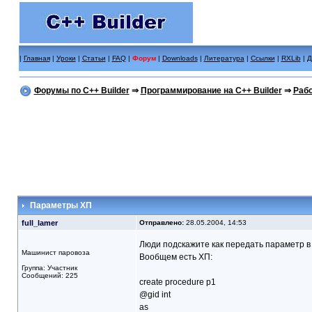
|
Главная
|
Уроки
|
Статьи
|
FAQ
|
Форум
|
Downloads
|
Литература
|
Ссылки
|
RXLib
|
Д
Форумы по C++ Builder
⇒
Программирование на C++ Builder
⇒
Рабо
Параметры ХП
full_lamer
Отправлено:
28.05.2004, 14:53
Люди подскажите как передать параметр в 
Машинист паровоза
Вообщем есть ХП:
Группа: Участник
Сообщений: 225
create procedure p1
@gid int
as