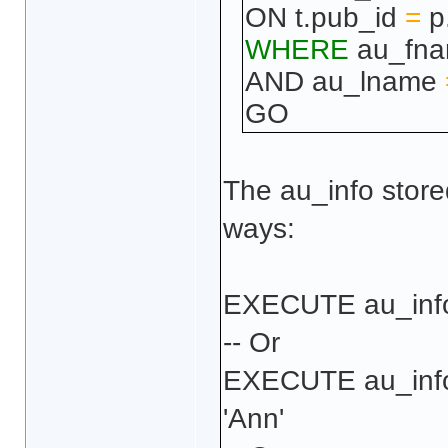
ON t.pub_id
=
p
WHERE
au_fn
AND au_lname
GO
The au_info store
ways:
EXECUTE au_info '
-- Or
EXECUTE au_info 
'Ann'