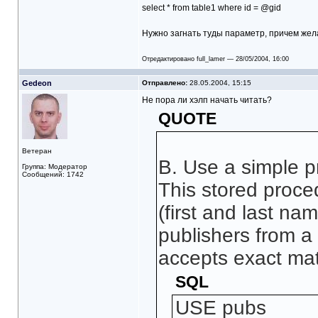
select * from table1 where id = @gid
Нужно загнать туды параметр, причем жела
Отредактировано full_lamer — 28/05/2004, 16:00
Gedeon
Отправлено:
28.05.2004, 15:15
Не пора ли хэлп начать читать?
QUOTE
Ветеран
B. Use a simple p
Группа: Модератор
Сообщений: 1742
This stored proce
(first and last nam
publishers from a 
accepts exact ma
SQL
USE pubs