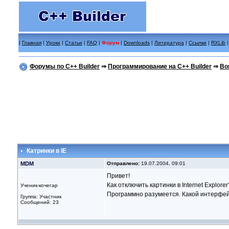
|
Главная
|
Уроки
|
Статьи
|
FAQ
|
Форум
|
Downloads
|
Литература
|
Ссылки
|
RXLib
Форумы по C++ Builder
⇒
Программирование на C++ Builder
⇒
Во
Катринки в IE
MDM
Отправлено:
19.07.2004, 09:01
Привет!
Как отключить картинки в Internet Explorer
Ученик-кочегар
Программно разумеется. Какой интерфейс
Группа: Участник
Сообщений: 23