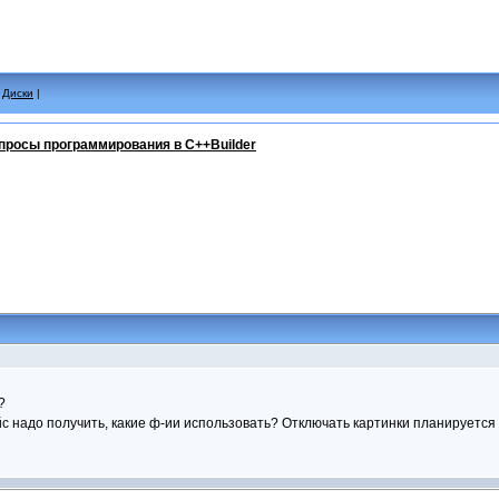
|
Диски
|
просы программирования в C++Builder
?
 надо получить, какие ф-ии использовать? Отключать картинки планируется и