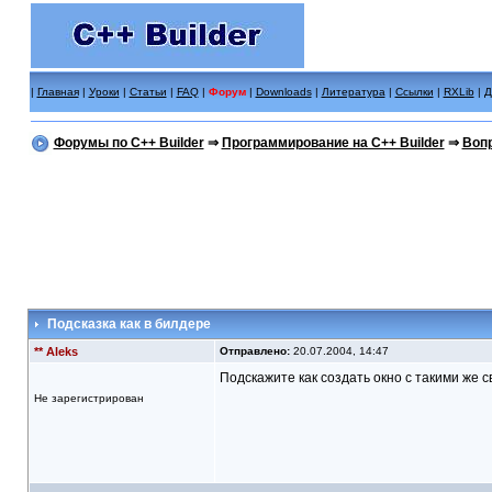
|
Главная
|
Уроки
|
Статьи
|
FAQ
|
Форум
|
Downloads
|
Литература
|
Ссылки
|
RXLib
|
Д
Форумы по C++ Builder
⇒
Программирование на C++ Builder
⇒
Вопр
Подсказка как в билдере
** Aleks
Отправлено:
20.07.2004, 14:47
Подскажите как создать окно с такими же 
Не зарегистрирован