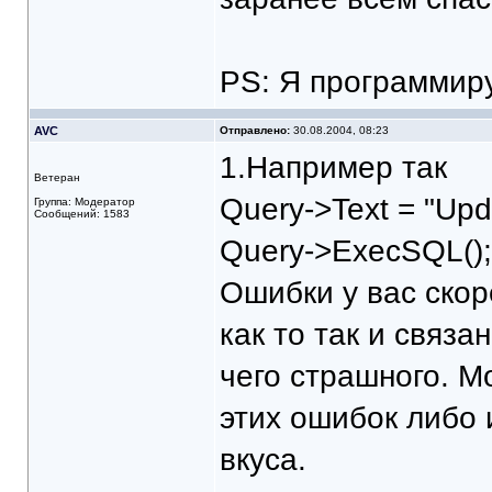
PS: Я программиру
AVC
Отправлено:
30.08.2004, 08:23
1.Например так
Ветеран
Query->Text = "Upda
Группа: Модератор
Сообщений: 1583
Query->ExecSQL();
Ошибки у вас скоре
как то так и связа
чего страшного. Мо
этих ошибок либо
вкуса.