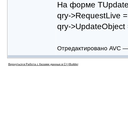
На форме TUpdate
qry->RequestLive = 
qry->UpdateObject 
Отредактировано AVC — 
Вернуться в Работа с базами данных в C++Builder