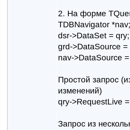
2. На форме TQuery
TDBNavigator *nav
dsr->DataSet = qry;
grd->DataSource = 
nav->DataSource = 
Простой запрос (и
изменений)
qry->RequestLive = 
Запрос из несколь