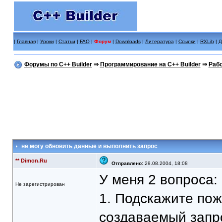
|
Главная
|
Уроки
|
Статьи
|
FAQ
|
Форум
|
Downloads
|
Литература
|
Ссылки
|
RXLib
|
Д
Форумы по C++ Builder
⇒
Программирование на C++ Builder
⇒
Рабо
не могу обновить данные и выполнить запрос
** Dimon.Ru
Отправлено:
29.08.2004, 18:08
У меня 2 вопроса:
Не зарегистрирован
1. Подскажите пож
создаваемый запро