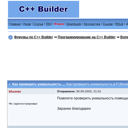
|
Главная
|
Уроки
|
Статьи
|
FAQ
|
Форум
|
Downloads
|
Литература
|
Ссылки
|
RXLib
|
Д
Форумы по C++ Builder
⇒
Программирование на C++ Builder
⇒
Вопр
Как проверить уникальность ...
, Как проверить уникальность в F1Book
khusrav
Отправлено:
30.06.2003, 21:31
Помогите проверить уникальность помеща
Не зарегистрирован
Заранее благодарен