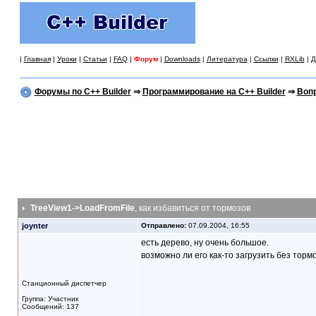
|
Главная
|
Уроки
|
Статьи
|
FAQ
|
Форум
|
Downloads
|
Литература
|
Ссылки
|
RXLib
|
Д
Форумы по C++ Builder
⇒
Программирование на C++ Builder
⇒
Вопр
TreeView1->LoadFromFile
, как избавиться от тормозов
joynter
Отправлено:
07.09.2004, 16:55
есть дерево, ну очень большое.
возможно ли его как-то загрузить без торм
Станционный диспетчер
Группа: Участник
Сообщений: 137