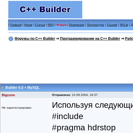
|
Главная
|
Уроки
|
Статьи
|
FAQ
|
Форум
|
Downloads
|
Литература
|
Ссылки
|
RXLib
|
Д
Форумы по C++ Builder
⇒
Программирование на C++ Builder
⇒
Рабо
Builder 6.0 + MySQL
Bigzone
Отправлено:
10.09.2004, 18:37
Используя следующи
Не зарегистрирован
#include
#pragma hdrstop