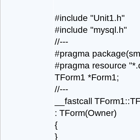
#include "Unit1.h"
#include "mysql.h"
//---
#pragma package(smar
#pragma resource "*.
TForm1 *Form1;
//---
__fastcall TForm1::
: TForm(Owner)
{
}