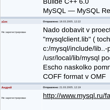
Builde C++ 6.0
MySQL — MySQL Refe
a1ex
Отправлено:
18.03.2005, 12:22
Nado dobavit v proec
Не зарегистрирован
"mysqlclient.lib" ( t
c:/mysql/include/lib..
/usr/local/lib/mysql p
Escho naskolko pomnu
COFF format v OMF
Андрей
Отправлено:
21.03.2005, 12:19
http://www.mysql.ru/f
Не зарегистрирован