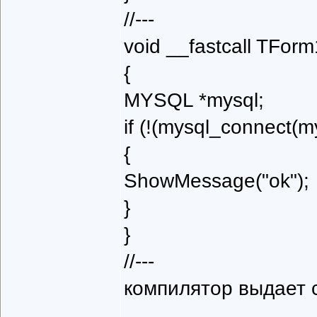
//---
void __fastcall TForm
{
MYSQL *mysql;
if (!(mysql_connect(mys
{
ShowMessage("ok");
}
}
//---
компилятор выдает 