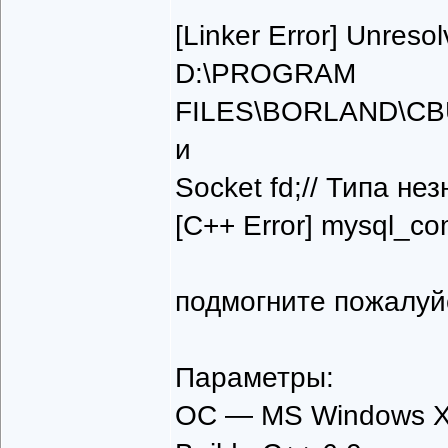
[Linker Error] Unreso
D:\PROGRAM
FILES\BORLAND\CB
и
Socket fd;// Типа не
[C++ Error] mysql_c
подмогните пожалуй
Параметры:
ОС — MS Windows XP