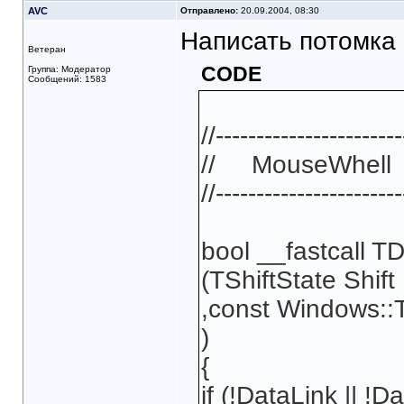
AVC
Отправлено:
20.09.2004, 08:30
Написать потомка 
Ветеран
CODE
Группа: Модератор
Сообщений: 1583
//-----------------------
// MouseWhell
//-----------------------
bool __fastcall
(TShiftState Shift
,const Windows:
)
{
if (!DataLink || !D