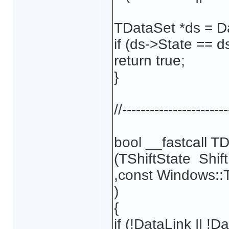
TDataSet *ds = D
if (ds->State == d
return true;
}
//-----------------------
bool __fastcall
(TShiftState Shift
,const Windows:
)
{
if (!DataLink || !D