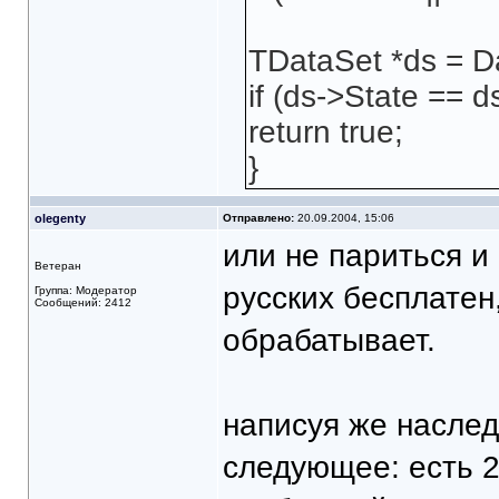
TDataSet *ds = D
if (ds->State == 
return true;
}
olegenty
Отправлено:
20.09.2004, 15:06
или не париться и
Ветеран
русских бесплатен
Группа: Модератор
Сообщений: 2412
обрабатывает.
написуя же наслед
следующее: есть 2