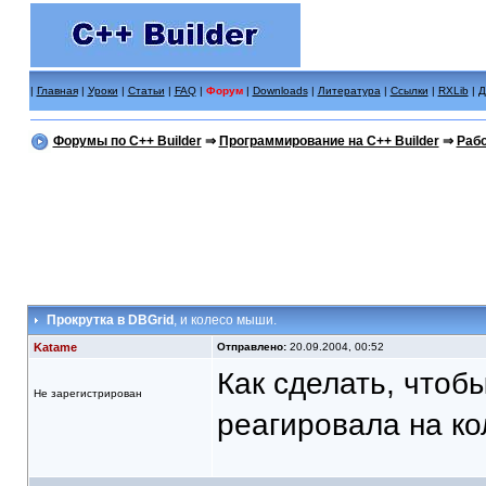
|
Главная
|
Уроки
|
Статьи
|
FAQ
|
Форум
|
Downloads
|
Литература
|
Ссылки
|
RXLib
|
Д
Форумы по C++ Builder
⇒
Программирование на C++ Builder
⇒
Рабо
Прокрутка в DBGrid
, и колесо мыши.
Katame
Отправлено:
20.09.2004, 00:52
Как сделать, чтоб
Не зарегистрирован
реагировала на к