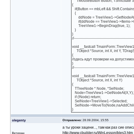
TMouseButton Button, TShiftState Shift
{
if(Button == mbLeft && Shift.Contains
{
ddNode = TreeView1->GetNodeAt(X
if(ddNode == TreeView1->Items->Ite
TreeView1->BeginDrag(true, 1);
}
}
//--------------------------------------------------
void __fastcall TmainForm::TreeView
TObject *Source, int X, int Y, TDragS
{
//здесь идут проверки на допустимо
}
//--------------------------------------------------
void __fastcall TmainForm::TreeView
TObject *Source, int X, int Y)
{
TTreeNode * Node, *SelNode;
Node=TreeView1->GetNodeAt(X,Y);
if (!Node) return;
SelNode=TreeView1->Selected;
SelNode->MoveTo(Node,naAddChild
}
olegenty
Отправлено:
28.09.2004, 15:55
а ты уроки зацени..., там как раз сие описа
http://www.cbuilder.ru/WinLesson/bles3.htm
Ветеран