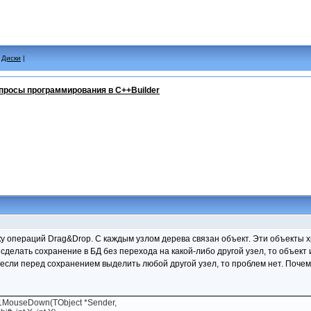
|
Диски
|
просы программирования в C++Builder
у операций Drag&Drop. С каждым узлом дерева связан объект. Эти объекты хр
 сделать сохранение в БД без перехода на какой-либо другой узел, то объект
если перед сохранением выделить любой другой узел, то проблем нет. Почему
w1MouseDown(TObject *Sender,