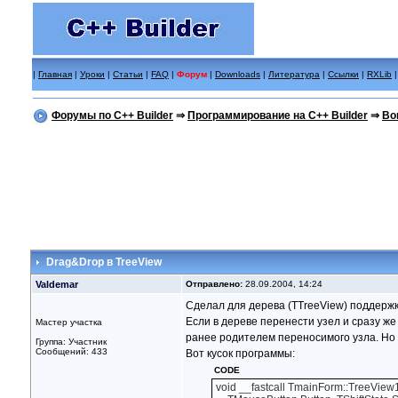
|
Главная
|
Уроки
|
Статьи
|
FAQ
|
Форум
|
Downloads
|
Литература
|
Ссылки
|
RXLib
Форумы по C++ Builder
⇒
Программирование на C++ Builder
⇒
Во
Drag&Drop в TreeView
Valdemar
Отправлено:
28.09.2004, 14:24
Сделал для дерева (TTreeView) поддержк
Если в дереве перенести узел и сразу же
Мастер участка
ранее родителем переносимого узла. Но 
Группа: Участник
Сообщений: 433
Вот кусок программы:
CODE
void __fastcall TmainForm::TreeVie