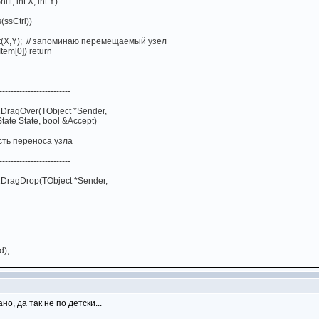
, int X, int Y)
(ssCtrl))
,Y); // запоминаю перемещаемый узел
m[0]) return
-------------------------
1DragOver(TObject *Sender,
tate State, bool &Accept)
сть переноса узла
-------------------------
1DragDrop(TObject *Sender,
);
но, да так не по детски...