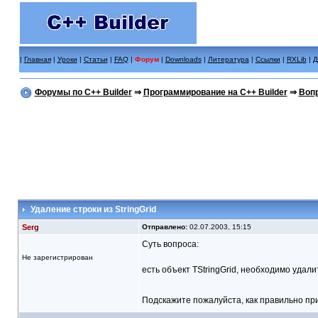
|
Главная
|
Уроки
|
Статьи
|
FAQ
|
Форум
|
Downloads
|
Литература
|
Ссылки
|
RXLib
|
Д
Форумы по C++ Builder
⇒
Программирование на C++ Builder
⇒
Вопр
Удаление строки из StringGrid
Serg
Отправлено:
02.07.2003, 15:15
Суть вопроса:
Не зарегистрирован
есть объект TStringGrid, необходимо удали
Подскажите пожалуйста, как правильно пр