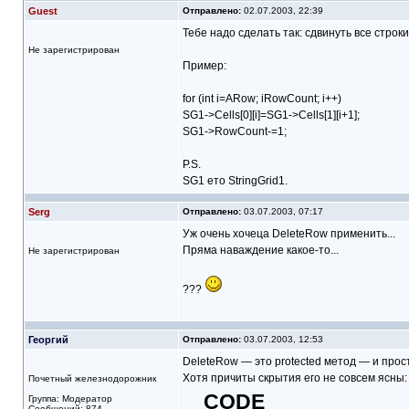
Guest
Отправлено:
02.07.2003, 22:39
Тебе надо сделать так: сдвинуть все строки
Не зарегистрирован
Пример:
for (int i=ARow; i
RowCount; i++)
SG1->Cells[0][i]=SG1->Cells[1][i+1];
SG1->RowCount-=1;
P.S.
SG1 ето StringGrid1.
Serg
Отправлено:
03.07.2003, 07:17
Уж очень хочеца DeleteRow применить...
Пряма наваждение какое-то...
Не зарегистрирован
???
Георгий
Отправлено:
03.07.2003, 12:53
DeleteRow — это protected метод — и прос
Хотя причиты скрытия его не совсем ясны:
Почетный железнодорожник
CODE
Группа: Модератор
Сообщений: 874