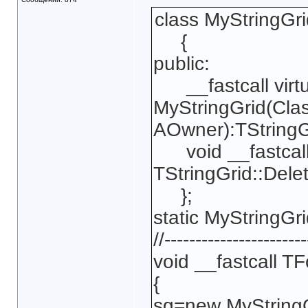
class MyStringGri
{
public:
__fastcall virtu
MyStringGrid(Cla
AOwner):TStringG
void __fastcall 
TStringGrid::Dele
};
static MyStringGri
//-----------------------
void __fastcall T
{
sg=new MyStringGr