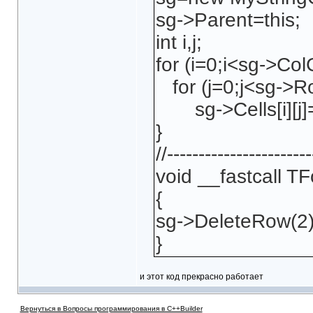
sg->Parent=this;
int i,j;
for (i=0;i<sg->Col
for (j=0;j<sg->R
sg->Cells[i][j]=A
}
//-----------------------
void __fastcall T
{
sg->DeleteRow(2)
}
и этот код прекрасно работает
Вернуться в Вопросы программирования в C++Builder