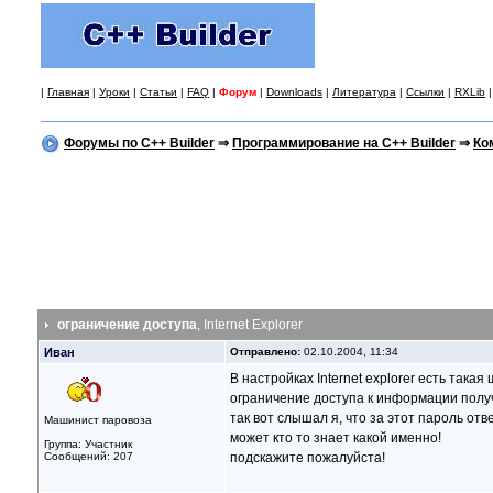
|
Главная
|
Уроки
|
Статьи
|
FAQ
|
Форум
|
Downloads
|
Литература
|
Ссылки
|
RXLib
Форумы по C++ Builder
⇒
Программирование на C++ Builder
⇒
Ко
ограничение доступа
, Internet Explorer
Иван
Отправлено:
02.10.2004, 11:34
В настройках Internet explorer есть такая 
ограничение доступа к информации полу
так вот слышал я, что за этот пароль отв
Машинист паровоза
может кто то знает какой именно!
Группа: Участник
Сообщений: 207
подскажите пожалуйста!