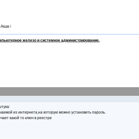
|
Диски
|
мпьютерное железо и системное администрирование.
штука:
чаемой из интернета,на которую можно установить пароль.
ечает какой то ключ в реестре