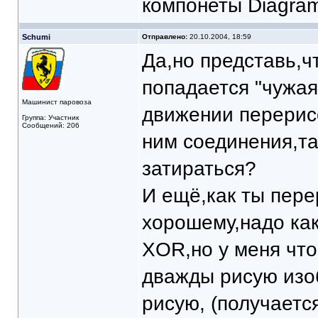
компонеты Diagram
Schumi
Отправлено:
20.10.2004, 18:59
Да,но представь,ч
попадается "чужая
Машинист паровоза
движении перерис
Группа: Участник
Сообщений: 206
ним соединения,та
затираться?
И ещё,как ты пер
хорошему,надо как
XOR,но у меня что
дважды рисую изо
рисую, (получаетс