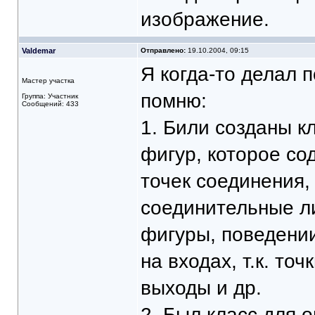
изображение.
Valdemar
Отправлено:
19.10.2004, 09:15
Я когда-то делал 
Мастер участка
помню:
Группа: Участник
Сообщений: 433
1. Били созданы к
фигур, которое с
точек соединения,
соединительные л
фигуры, поведении
на входах, т.к. то
выходы и др.
2. Был класс для 