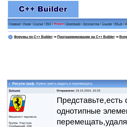
|
Главная
|
Уроки
|
Статьи
|
FAQ
|
Форум
|
Downloads
|
Литература
|
Ссылки
|
RXLib
|
Д
Форумы по C++ Builder
⇒
Программирование на C++ Builder
⇒
Вопр
Рисуем граф
, Нужно уметь кидать и перемещать
Schumi
Отправлено:
18.10.2004, 20:33
Представьте,есть
однотипные элеме
Машинист паровоза
перемещать,удаля
Группа: Участник
Сообщений: 206