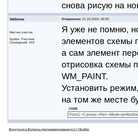
снова рисую на но
Valdemar
Отправлено:
21.10.2004, 09:50
Я уже не помню, 
Мастер участка
элементов схемы 
Группа: Участник
Сообщений: 433
а сам элемент пер
отрисовка схемы 
WM_PAINT.
Установить режим,
на том же месте б
CODE
Form1->Canvas->Pen->Mode=pmNotXor
Вернуться в Вопросы программирования в C++Builder