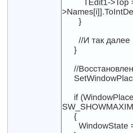
TEdit1->Top = Cf
>Names[i]].ToIntDe
}
//И так далее .
}
//Восстановлени
SetWindowPlacem
if (WindowPlace
SW_SHOWMAXIMI
{
WindowState = 