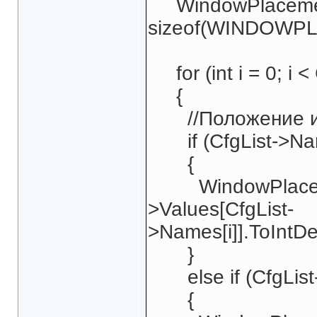
WindowPlacemen
sizeof(WINDOWP
for (int i = 0; i <
{
//Положение и 
if (CfgList->Na
{
WindowPlacemen
>Values[CfgList-
>Names[i]].ToIn
}
else if (CfgLis
{