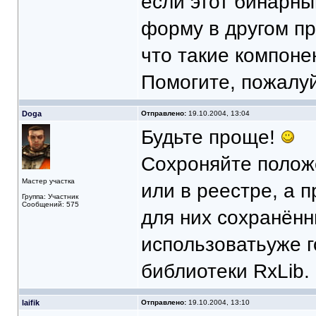
если этот бинарны
форму в другом п
что такие компоне
Помогите, пожалуй
Doga
Отправлено:
19.10.2004, 13:04
Будьте проще!
Сохроняйте положе
Мастер участка
или в реестре, а 
Группа: Участник
Сообщений: 575
для них сохранённ
использоватьуже г
библиотеки RxLib.
laifik
Отправлено:
19.10.2004, 13:10