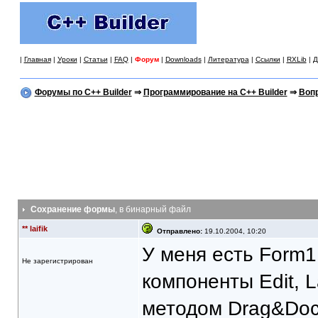
|
Главная
|
Уроки
|
Статьи
|
FAQ
|
Форум
|
Downloads
|
Литература
|
Ссылки
|
RXLib
|
Д
Форумы по C++ Builder
⇒
Программирование на C++ Builder
⇒
Вопр
Сохранение формы
, в бинарный файл
** laifik
Отправлено:
19.10.2004, 10:20
У меня есть Form1
Не зарегистрирован
компоненты Edit, L
методом Drag&Doc