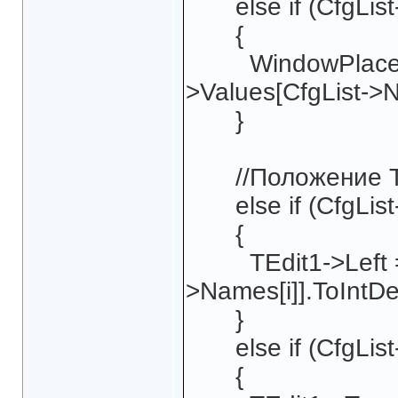
else if (CfgList
{
WindowPlacement.
>Values[CfgList->N
}
//Положение T
else if (CfgList
{
TEdit1->Left = C
>Names[i]].ToIntDe
}
else if (CfgList
{