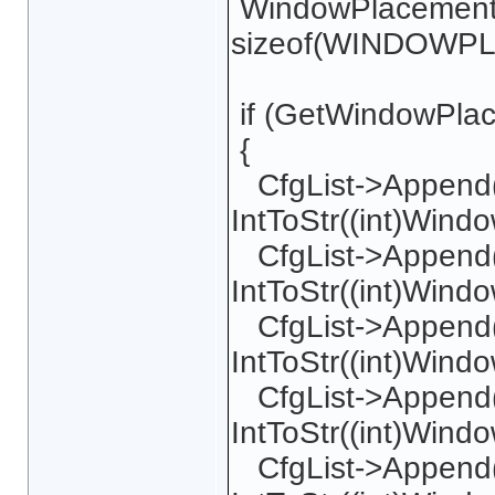
WindowPlacement.
sizeof(WINDOWP
if (GetWindowPla
{
CfgList->Appen
IntToStr((int)Win
CfgList->Appen
IntToStr((int)Wind
CfgList->Append
IntToStr((int)Wind
CfgList->Appen
IntToStr((int)Wind
CfgList->Append