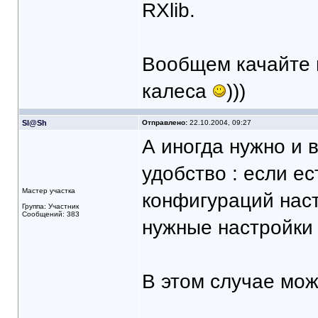
RXlib.
Вообщем качайте и
калеса
)))
Sl@Sh
Отправлено:
22.10.2004, 09:27
А иногда нужно и 
удобство : если е
Мастер участка
конфигураций наст
Группа: Участник
Сообщений: 383
нужные настройки 
В этом случае можн