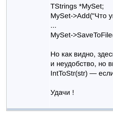
TStrings *MySet;
MySet->Add("Что уг
...
MySet->SaveToFile
Но как видно, здес
и неудобство, но 
IntToStr(str) — есл
Удачи !