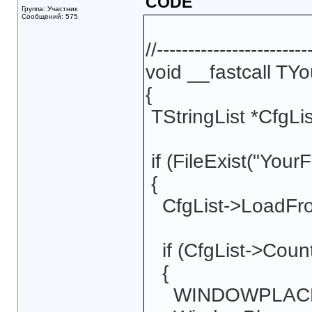
CODE
Группа: Участник
Сообщений: 575
//------------------------
void __fastcall TY
{
TStringList *CfgLis
if (FileExist("YourF
{
CfgList->LoadFrom
if (CfgList->Count
{
WINDOWPLACEM