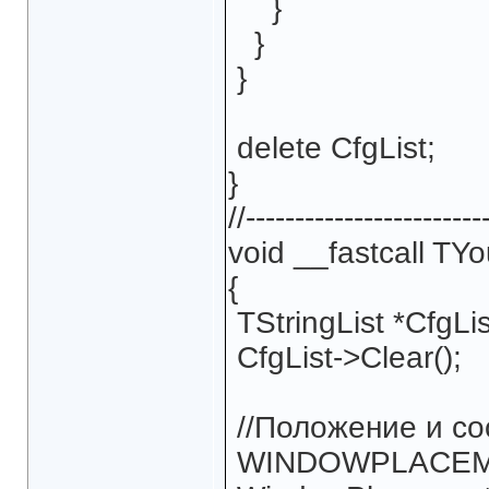
}
}
}
delete CfgList;
}
//------------------------
void __fastcall TY
{
TStringList *CfgLis
CfgList->Clear();
//Положение и со
WINDOWPLACEME