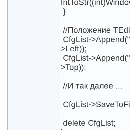
IntToStr((int)Wind
}
//Положение TEdi
CfgList->Append("
>Left));
CfgList->Append("
>Top));
//И так далее ...
CfgList->SaveToFil
delete CfgList;