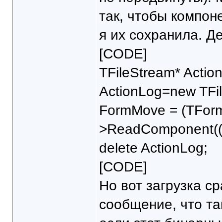
так, чтобы компон
я их сохранила. Д
[CODE]
TFileStream* Actio
ActionLog=new TFi
FormMove = (TForm
>ReadComponent((
delete ActionLog;
[CODE]
Но вот загрузка с
сообщение, что та