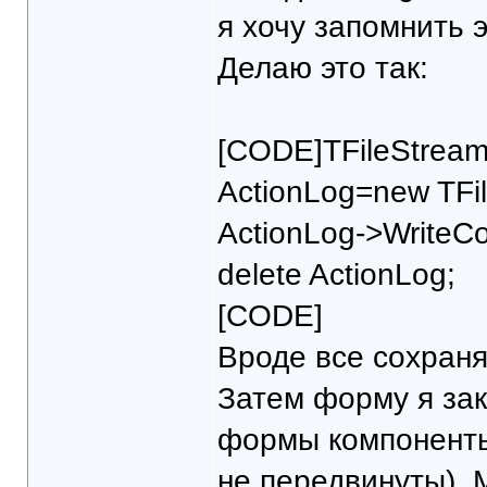
я хочу запомнить 
Делаю это так:
[CODE]TFileStream
ActionLog=new TFil
ActionLog->WriteC
delete ActionLog;
[CODE]
Вроде все сохраня
Затем форму я за
формы компоненты 
не передвинуты). 