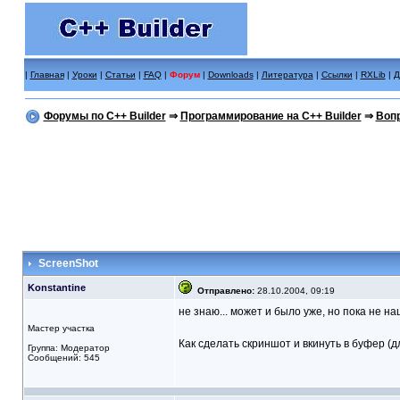
|
Главная
|
Уроки
|
Статьи
|
FAQ
|
Форум
|
Downloads
|
Литература
|
Ссылки
|
RXLib
|
Д
Форумы по C++ Builder
⇒
Программирование на C++ Builder
⇒
Вопр
ScreenShot
Konstantine
Отправлено:
28.10.2004, 09:19
не знаю... может и было уже, но пока не наш
Мастер участка
Как сделать скриншот и вкинуть в буфер (д
Группа: Модератор
Сообщений: 545