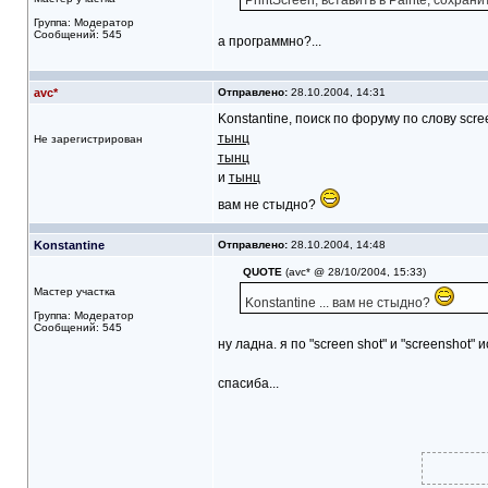
PrintScreen, вставить в Painte, сохранит
Группа: Модератор
Сообщений: 545
а программно?...
avc*
Отправлено:
28.10.2004, 14:31
Konstantine, поиск по форуму по слову scre
тынц
Не зарегистрирован
тынц
и
тынц
вам не стыдно?
Konstantine
Отправлено:
28.10.2004, 14:48
QUOTE
(avc* @ 28/10/2004, 15:33)
Мастер участка
Konstantine ... вам не стыдно?
Группа: Модератор
Сообщений: 545
ну ладна. я по "screen shot" и "screenshot" и
спасиба...