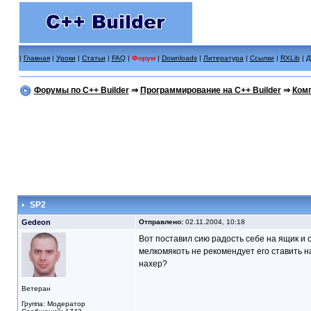
|
Главная
|
Уроки
|
Статьи
|
FAQ
|
Форум
|
Downloads
|
Литература
|
Ссылки
|
RXLib
|
Д
Форумы по C++ Builder
⇒
Программирование на C++ Builder
⇒
Комп
SP2
Gedeon
Отправлено:
02.11.2004, 10:18
Вот поставил сию радость себе на ящик и о
мелкомякоть не рекомендует его ставить н
нахер?
Ветеран
Группа: Модератор