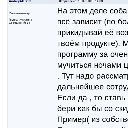
AndreyAGSoft
Отправлено:
10.07.2003, 14:38
На этом деле соба
Ученик-кочегар
всё зависит (по б
Группа: Участник
Сообщений: 14
прикидывай её воз
твоём продукте). 
программу за очен
мучиться ночами ц
. Тут надо рассма
дальнейшее сотруд
Если да , то став
бери как бы со ски
Пример( из собств