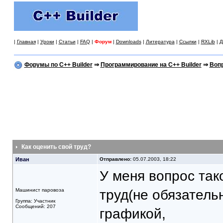
|
Главная
|
Уроки
|
Статьи
|
FAQ
|
Форум
|
Downloads
|
Литература
|
Ссылки
|
RXLib
|
Д
Форумы по C++ Builder
⇒
Программирование на C++ Builder
⇒
Вопр
Как оценить свой труд?
Иван
Отправлено:
05.07.2003, 18:22
У меня вопрос так
Машинист паровоза
труд(не обязатель
Группа: Участник
Сообщений: 207
графикой,