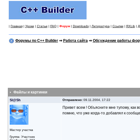
|
Главная
|
Уроки
|
Статьи
|
FAQ
|
Форум
|
Downloads
|
Литература
|
Ссылки
|
RXLib
|
Д
Форумы по C++ Builder
⇒
Работа сайта
⇒
Обсуждение работы фор
Файлы и картинки
Sl@Sh
Отправлено:
09.11.2004, 17:22
Привет всем ! Объясните мне тупому, как в
помню, что уже когда-то добавлял к сообще
Мастер участка
Группа: Участник