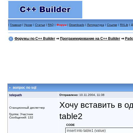
|
Главная
|
Уроки
|
Статьи
|
FAQ
|
Форум
|
Downloads
|
Литература
|
Ссылки
|
RXLib
|
Д
Форумы по C++ Builder
⇒
Программирование на C++ Builder
⇒
Рабо
вопрос по sql
telepath
Отправлено:
10.11.2004, 11:38
Хочу вставить в о
Станционный диспетчер
table2
Группа: Участник
Сообщений: 132
CODE
insert into table1 (value)