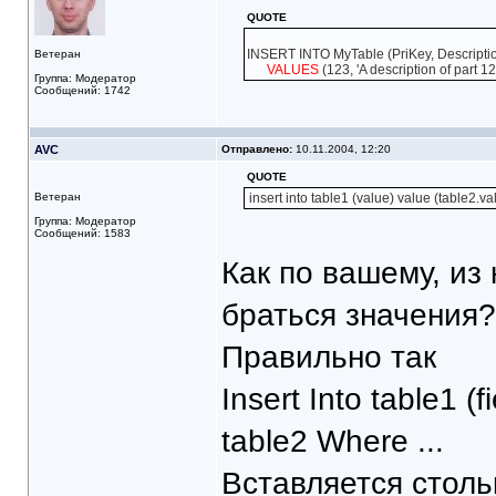
QUOTE
INSERT INTO MyTable (PriKey, Descripti
Ветеран
VALUES
(123, 'A description of part 12
Группа: Модератор
Сообщений: 1742
AVC
Отправлено:
10.11.2004, 12:20
QUOTE
Ветеран
insert into table1 (value) value (table2.va
Группа: Модератор
Сообщений: 1583
Как по вашему, из 
браться значения?
Правильно так
Insert Into table1 
table2 Where ...
Вставляется столь