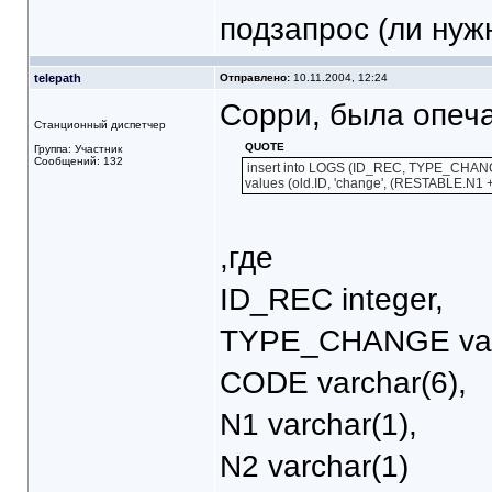
подзапрос (ли нуж
telepath
Отправлено:
10.11.2004, 12:24
Сорри, была опеча
Станционный диспетчер
QUOTE
Группа: Участник
Сообщений: 132
insert into LOGS (ID_REC, TYPE_CHA
values (old.ID, 'change', (RESTABLE.N1
,где
ID_REC integer,
TYPE_CHANGE varc
CODE varchar(6),
N1 varchar(1),
N2 varchar(1)