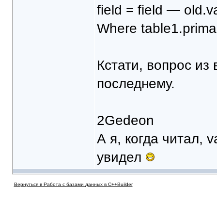
field = field — old.
Where table1.primar
Кстати, вопрос из
последнему.
2Gedeon
А я, когда читал, 
увидел
Вернуться в Работа с базами данных в C++Builder