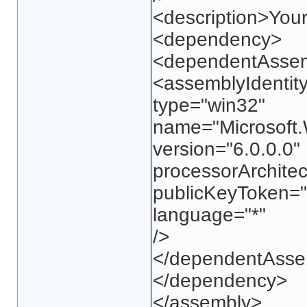
<description>Your
<dependency>
<dependentAsse
<assemblyIdentit
type="win32"
name="Microsoft
version="6.0.0.0"
processorArchite
publicKeyToken=
language="*"
/>
</dependentAsse
</dependency>
</assembly>