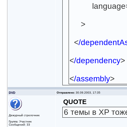
language=
<
/dependentA
<
/dependency
<
/assembly
>
DVD
Отправлено:
30.09.2003, 17:35
QUOTE
6 темы в XP тоже
Дежурный стрелочник
Группа: Участник
Сообщений: 33