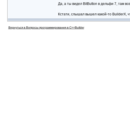
Да, а ты видел BitButton в дельфи 7, там в
Кстати, слышал вышел какой-то BuilderX, ч
Вернуться в Вопросы программирования в C++Builder