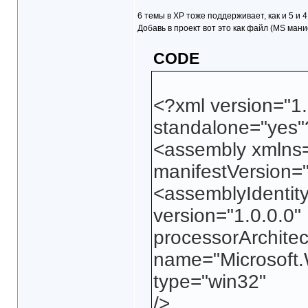
6 темы в XP тоже поддерживает, как и 5 и 4
Добавь в проект вот это как файл (MS мани
CODE
<?xml version="1
standalone="yes"
<assembly xmlns=
manifestVersion=
<assemblyIdentit
version="1.0.0.0"
processorArchite
name="Microsoft
type="win32"
/>