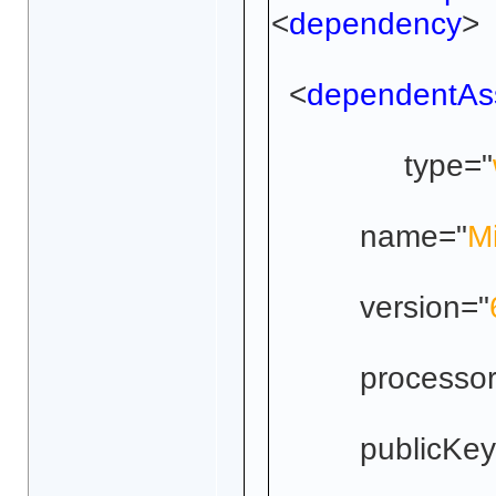
<
dependency
<
dependentAs
type="
name="
M
version="
processorArc
publicKeyT