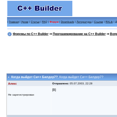
|
Главная
|
Уроки
|
Статьи
|
FAQ
|
Форум
|
Downloads
|
Литература
|
Ссылки
|
RXLib
|
Д
Форумы по C++ Builder
⇒
Программирование на C++ Builder
⇒
Вопр
Когда выйдет Си++ Билдер7?
, Когда выйдет Си++ Билдер7?
Алекс
Отправлено:
05.07.2003, 22:28
[B]
Не зарегистрирован