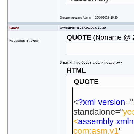
Отредактировано Admin — 25/09/2003, 16:49
Guest
Отправлено:
25.09.2003, 10:29
QUOTE
(Noname @ 25
Не зарегистрирован
У вас xml не берет а если подругому
HTML
QUOTE
<
?xml version
="
standalone="
ye
<
assembly xmln
com:asm.v1