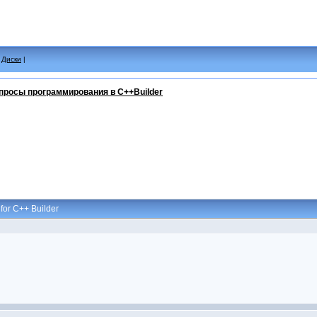
|
Диски
|
просы программирования в C++Builder
 for C++ Builder