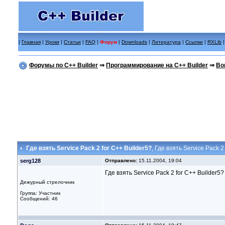
|
Главная
|
Уроки
|
Статьи
|
FAQ
|
Форум
|
Downloads
|
Литература
|
Ссылки
|
RXLib
Форумы по C++ Builder
⇒
Программирование на C++ Builder
⇒
Во
Где взять Service Pack 2 for C++ Builder5?
, Где взять Service Pack 2
serg128
Отправлено:
15.11.2004, 19:04
Где взять Service Pack 2 for C++ Builder5?
Дежурный стрелочник
Группа: Участник
Сообщений: 46