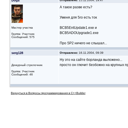
Doga
Отправлено:
15.11.2004, 19:47
А такое разве есть?
Уменя для 5го есть ток
BCB5EntUpdate1.exe и
Мастер участка
BCB5ADOUpgrade1.exe
Группа: Участник
Сообщений: 575
Про SP2 ничего не слышал...
serg128
Отправлено:
16.11.2004, 09:39
Ну это на сайте борланда выложено...
просто он глючит безбожно на крупных прое
Дежурный стрелочник
Группа: Участник
Сообщений: 46
Вернуться в Вопросы программирования в C++Builder