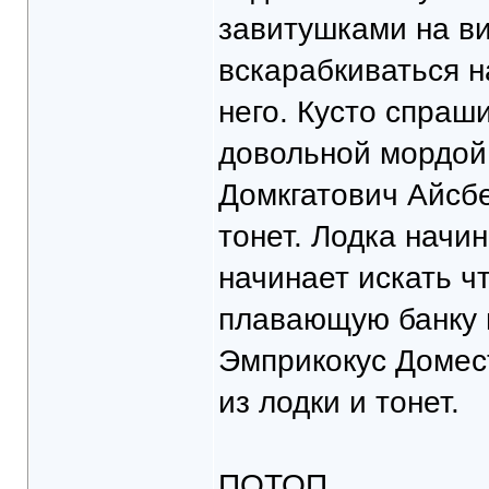
завитушками на ви
вскарабкиваться н
него. Кусто спраши
довольной мордой 
Домкгатович Айсбе
тонет. Лодка начи
начинает искать ч
плавающую банку и
Эмприкокус Домест
из лодки и тонет.
ПОТОП.