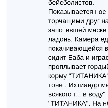
бейсболистов.
Показывается нос
торчащими друг на
запотевшей маске 
ладонь. Камера ед
покачивающейся в 
сидит Баба и игра
проплывает гордый
корму "ТИТАНИКА".
тонет. Ихтиандр м
всякого г... в воду
"ТИТАНИКА". На нё