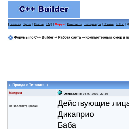
|
Главная
|
Уроки
|
Статьи
|
FAQ
|
Форум
|
Downloads
|
Литература
|
Ссылки
|
RXLib
|
Д
Форумы по C++ Builder
⇒
Работа сайта
⇒
Компьютерный юмор и п
Правда о Титанике :)
Mangust
Отправлено:
05.07.2003, 23:46
Действующие лица
Не зарегистрирован
Дикаприо
Баба