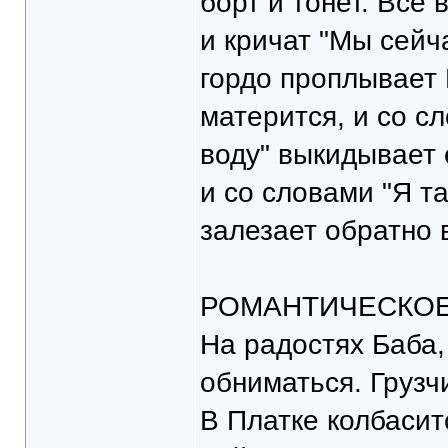
борт и тонет. Все
и кричат "Мы сейча
гордо проплывает 
матерится, и со сл
воду" выкидывает 
и со словами "Я т
залезает обратно в
РОМАНТИЧЕСКОЕ
На радостях Баба,
обниматься. Грузч
В Платке колбасит