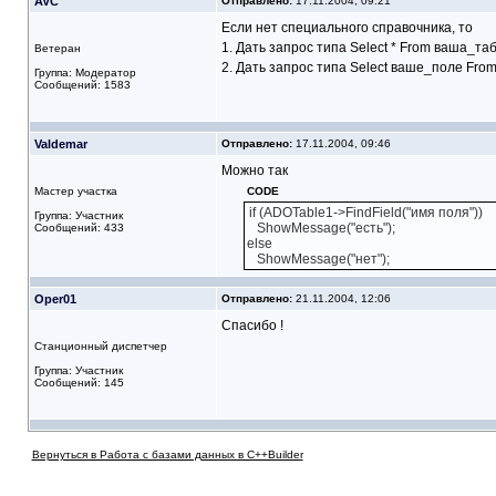
AVC
Отправлено:
17.11.2004, 09:21
Если нет специального справочника, то
1. Дать запрос типа Select * From ваша_та
Ветеран
2. Дать запрос типа Select ваше_поле Fro
Группа: Модератор
Сообщений: 1583
Valdemar
Отправлено:
17.11.2004, 09:46
Можно так
Мастер участка
CODE
if (ADOTable1->FindField("имя поля"))
Группа: Участник
ShowMessage("есть");
Сообщений: 433
else
ShowMessage("нет");
Oper01
Отправлено:
21.11.2004, 12:06
Спасибо !
Станционный диспетчер
Группа: Участник
Сообщений: 145
Вернуться в Работа с базами данных в C++Builder