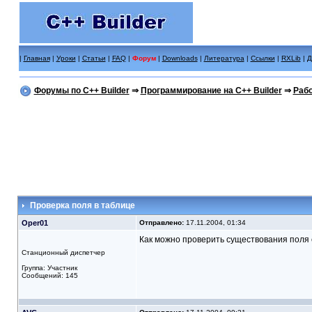
|
Главная
|
Уроки
|
Статьи
|
FAQ
|
Форум
|
Downloads
|
Литература
|
Ссылки
|
RXLib
|
Д
Форумы по C++ Builder
⇒
Программирование на C++ Builder
⇒
Рабо
Проверка поля в таблице
Oper01
Отправлено:
17.11.2004, 01:34
Как можно проверить существования поля 
Станционный диспетчер
Группа: Участник
Сообщений: 145