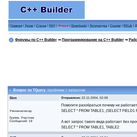
|
Главная
|
Уроки
|
Статьи
|
FAQ
|
Форум
|
Downloads
|
Литература
|
Ссылки
|
RXLib
|
Д
Форумы по C++ Builder
⇒
Программирование на C++ Builder
⇒
Рабо
Вопрос по TQuery
, проблема с запросом
Slon
Отправлено:
22.11.2004, 02:09
Помогите разобраться почему не работае
SELECT * FROM TABLE1, (SELECT FIELD1
Ученик-кочегар
Группа: Участник
Сообщений: 19
А вот запрос такого вида работает без про
SELECT * FROM TABLE1, TABLE2