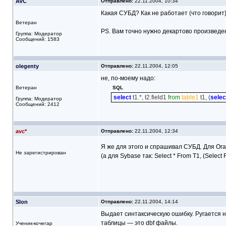
AVC
Отправлено:
22.11.2004, 10:34
Какая СУБД? Как не работает (что говорит
Ветеран
PS. Вам точно нужно декартово произведе
Группа: Модератор
Сообщений: 1583
olegenty
Отправлено:
22.11.2004, 12:05
не, по-моему надо:
Ветеран
SQL
select
t1.*, t2.field1
from
table1
t1, (
selec
Группа: Модератор
Сообщений: 2412
avc*
Отправлено:
22.11.2004, 12:34
Я же для этого и спрашивал СУБД. Для Ora
Не зарегистрирован
(а для Sybase так: Select * From T1, (Select 
Slon
Отправлено:
22.11.2004, 14:14
Выдает синтаксическую ошибку. Ругается 
таблицы — это dbf файлы.
Ученик-кочегар