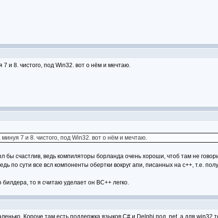
7 и 8. чистого, под Win32. вот о нём и мечтаю.
минуя 7 и 8. чистого, под Win32. вот о нём и мечтаю.
ыл бы счастлив, ведь компиляторы борланда очень хороши, чтоб там не говор
едь по сути все всл компоненты обертки вокруг апи, писанных на с++, т.е. пол
 билдера, то я считаю уделает он ВС++ легко.
енько. Короче там есть поддержка языков С# и Delphi под .net. а для win32 т