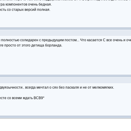
тра компонентов очень бедная.
сть со старых версий полная.
полностью солидарен с предыдущим постом... Что касается С все очень и оче
е просто от этого детища борланда.
язычности.. всегда мечтал о сях без паскаля и не от мелкомягких.
есте со всеми ждать BCB9*