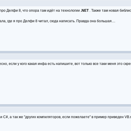
ро Делфи 8, что опора там идёт на технологии
.NET
. Также там новая библи
ла, где я про Делфи 8 читал, сюда написать. Правда она большая....
есно, если у кого какая инфа есть напишите, вот только все таки меня это с
 и C#, а так же "других компиляторов, если пожелаете" в пример приведен VB.n