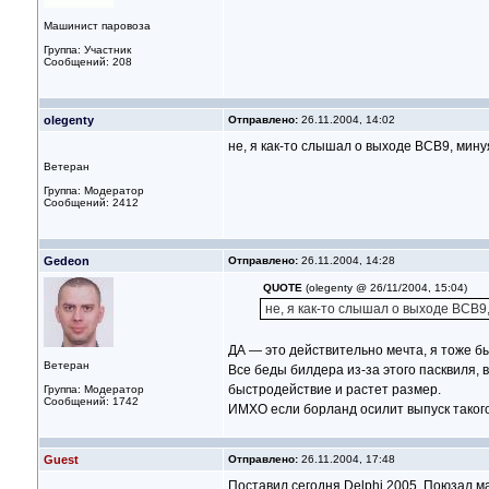
Машинист паровоза
Группа: Участник
Сообщений: 208
olegenty
Отправлено:
26.11.2004, 14:02
не, я как-то слышал о выходе BCB9, минуя 
Ветеран
Группа: Модератор
Сообщений: 2412
Gedeon
Отправлено:
26.11.2004, 14:28
QUOTE
(olegenty @ 26/11/2004, 15:04)
не, я как-то слышал о выходе BCB9, 
ДА — это действительно мечта, я тоже б
Ветеран
Все беды билдера из-за этого пасквиля, в
быстродействие и растет размер.
Группа: Модератор
Сообщений: 1742
ИМХО если борланд осилит выпуск такого
Guest
Отправлено:
26.11.2004, 17:48
Поставил сегодня Delphi 2005. Поюзал мал