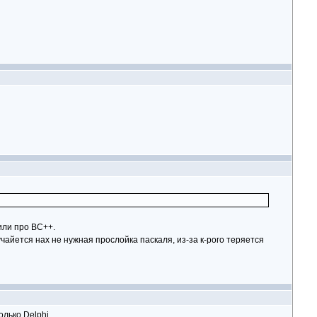
или про ВС++.
учайется нах не нужная прослойка паскаля, из-за к-рого теряется
олько Delphi.