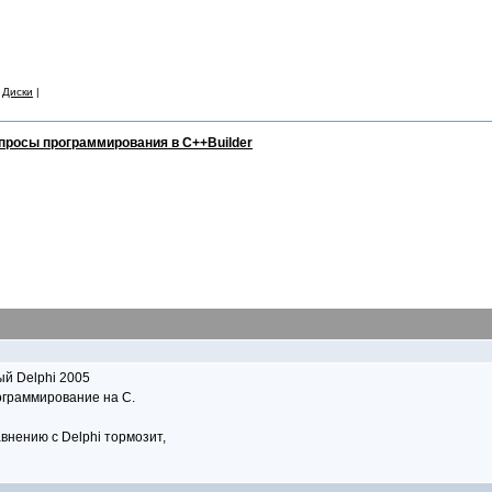
|
Диски
|
просы программирования в C++Builder
ый Delphi 2005
ограммирование на С.
авнению с Delphi тормозит,