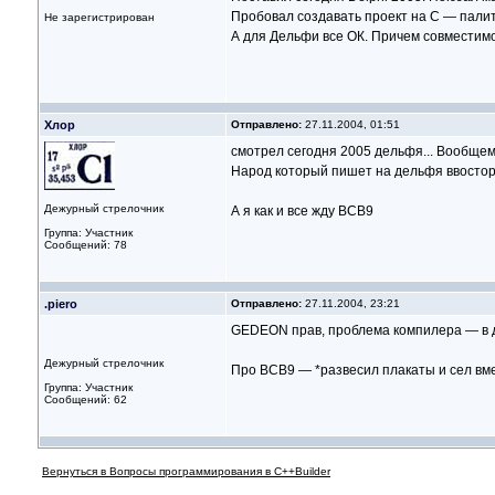
Пробовал создавать проект на С — пали
Не зарегистрирован
А для Дельфи все ОК. Причем совместимо
Хлор
Отправлено:
27.11.2004, 01:51
смотрел сегодня 2005 дельфя... Вообщем 
Народ который пишет на дельфя ввосторг
Дежурный стрелочник
А я как и все жду BCB9
Группа: Участник
Сообщений: 78
.piero
Отправлено:
27.11.2004, 23:21
GEDEON прав, проблема компилера — в дву
Дежурный стрелочник
Про BCB9 — *развесил плакаты и сел вм
Группа: Участник
Сообщений: 62
Вернуться в Вопросы программирования в C++Builder