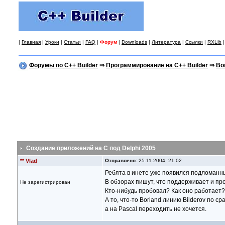
|
Главная
|
Уроки
|
Статьи
|
FAQ
|
Форум
|
Downloads
|
Литература
|
Ссылки
|
RXLib
Форумы по C++ Builder
⇒
Программирование на C++ Builder
⇒
Во
Создание приложений на С под Delphi 2005
** Vlad
Отправлено:
25.11.2004, 21:02
Ребята в инете уже появился подломанн
В обзорах пишут, что поддерживает и пр
Не зарегистрирован
Кто-нибудь пробовал? Как оно работает?
А то, что-то Borland линию Bilderov по ср
а на Pascal переходить не хочется.