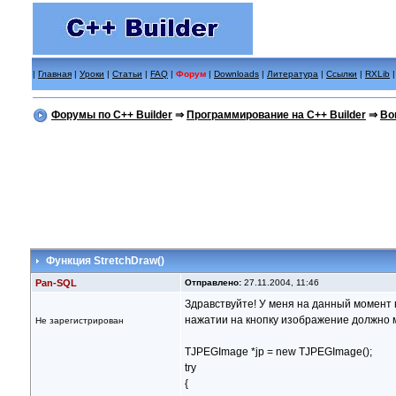
|
Главная
|
Уроки
|
Статьи
|
FAQ
|
Форум
|
Downloads
|
Литература
|
Ссылки
|
RXLib
Форумы по C++ Builder
⇒
Программирование на C++ Builder
⇒
Во
Функция StretchDraw()
Pan-SQL
Отправлено:
27.11.2004, 11:46
Здравствуйте! У меня на данный момент 
нажатии на кнопку изображение должно 
Не зарегистрирован
TJPEGImage *jp = new TJPEGImage();
try
{