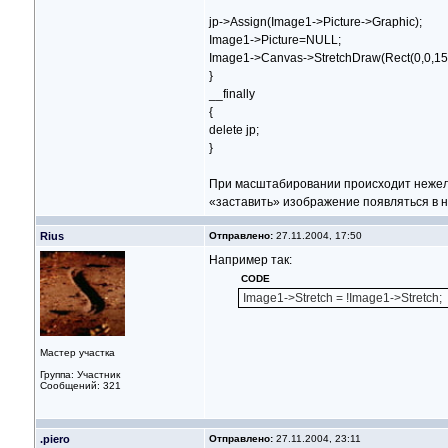
jp->Assign(Image1->Picture->Graphic);
Image1->Picture=NULL;
Image1->Canvas->StretchDraw(Rect(0,0,150,
}
__finally
{
delete jp;
}
При масштабировании происходит нежела
«заставить» изображение появляться в 
Rius
Отправлено:
27.11.2004, 17:50
Например так:
CODE
Image1->Stretch = !Image1->Stretch;
Мастер участка
Группа: Участник
Сообщений: 321
.piero
Отправлено:
27.11.2004, 23:11