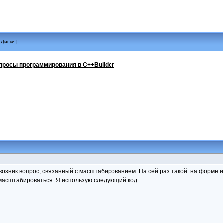
|
Диски
|
просы программирования в C++Builder
возник вопрос, связанный с масштабированием. На сей раз такой: на форме
масштабироваться. Я использую следующий код: