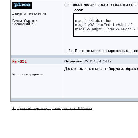
не парься, делай просто: на нажатие кно
CODE
Дежурный стрелочник
Image1->Stretch = true;
Группа: Участник
Сообщений: 62
Image1->Width = Form1->Width / 2;
Image1->Height = Form1->Height / 2;
Left и Top тоже можешь выровнять как тее
Pan-SQL
Отправлено:
29.11.2004, 14:17
Дело в том, что я масштабирую изображен
Не зарегистрирован
Вернуться в Вопросы программирования в C++Builder